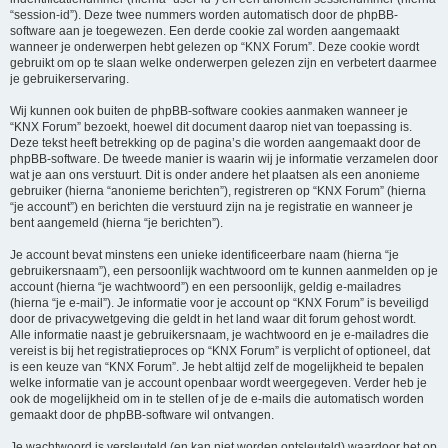
“session-id”). Deze twee nummers worden automatisch door de phpBB-
software aan je toegewezen. Een derde cookie zal worden aangemaakt
wanneer je onderwerpen hebt gelezen op “KNX Forum”. Deze cookie wordt
gebruikt om op te slaan welke onderwerpen gelezen zijn en verbetert daarmee
je gebruikerservaring.
Wij kunnen ook buiten de phpBB-software cookies aanmaken wanneer je
“KNX Forum” bezoekt, hoewel dit document daarop niet van toepassing is.
Deze tekst heeft betrekking op de pagina’s die worden aangemaakt door de
phpBB-software. De tweede manier is waarin wij je informatie verzamelen door
wat je aan ons verstuurt. Dit is onder andere het plaatsen als een anonieme
gebruiker (hierna “anonieme berichten”), registreren op “KNX Forum” (hierna
“je account”) en berichten die verstuurd zijn na je registratie en wanneer je
bent aangemeld (hierna “je berichten”).
Je account bevat minstens een unieke identificeerbare naam (hierna “je
gebruikersnaam”), een persoonlijk wachtwoord om te kunnen aanmelden op je
account (hierna “je wachtwoord”) en een persoonlijk, geldig e-mailadres
(hierna “je e-mail”). Je informatie voor je account op “KNX Forum” is beveiligd
door de privacywetgeving die geldt in het land waar dit forum gehost wordt.
Alle informatie naast je gebruikersnaam, je wachtwoord en je e-mailadres die
vereist is bij het registratieproces op “KNX Forum” is verplicht of optioneel, dat
is een keuze van “KNX Forum”. Je hebt altijd zelf de mogelijkheid te bepalen
welke informatie van je account openbaar wordt weergegeven. Verder heb je
ook de mogelijkheid om in te stellen of je de e-mails die automatisch worden
gemaakt door de phpBB-software wil ontvangen.
Je wachtwoord is versleuteld (en kan niet worden ontsleuteld) waardoor het op