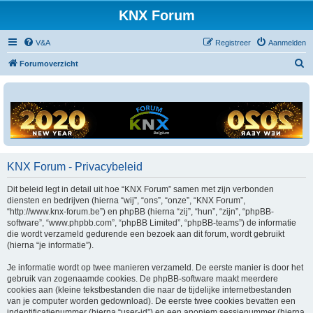
KNX Forum
V&A
Registreer
Aanmelden
Z
Forumoverzicht
o
e
k
KNX Forum - Privacybeleid
Dit beleid legt in detail uit hoe “KNX Forum” samen met zijn verbonden
diensten en bedrijven (hierna “wij”, “ons”, “onze”, “KNX Forum”,
“http://www.knx-forum.be”) en phpBB (hierna “zij”, “hun”, “zijn”, “phpBB-
software”, “www.phpbb.com”, “phpBB Limited”, “phpBB-teams”) de informatie
die wordt verzameld gedurende een bezoek aan dit forum, wordt gebruikt
(hierna “je informatie”).
Je informatie wordt op twee manieren verzameld. De eerste manier is door het
gebruik van zogenaamde cookies. De phpBB-software maakt meerdere
cookies aan (kleine tekstbestanden die naar de tijdelijke internetbestanden
van je computer worden gedownload). De eerste twee cookies bevatten een
indentificatienummer (hierna “user-id”) en een anoniem sessienummer (hierna