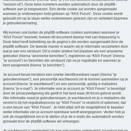
“session-id”). Deze twee nummers worden automatisch door de phpBB-
software aan je toegewezen. Een derde cookie zal worden aangemaakt
wanneer je onderwerpen hebt gelezen op “KNX Forum”. Deze cookie wordt
gebruikt om op te slaan welke onderwerpen gelezen zijn en verbetert daarmee
je gebruikerservaring.
Wij kunnen ook buiten de phpBB-software cookies aanmaken wanneer je
“KNX Forum” bezoekt, hoewel dit document daarop niet van toepassing is.
Deze tekst heeft betrekking op de pagina’s die worden aangemaakt door de
phpBB-software. De tweede manier is waarin wij je informatie verzamelen door
wat je aan ons verstuurt. Dit is onder andere het plaatsen als een anonieme
gebruiker (hierna “anonieme berichten”), registreren op “KNX Forum” (hierna
“je account”) en berichten die verstuurd zijn na je registratie en wanneer je
bent aangemeld (hierna “je berichten”).
Je account bevat minstens een unieke identificeerbare naam (hierna “je
gebruikersnaam”), een persoonlijk wachtwoord om te kunnen aanmelden op je
account (hierna “je wachtwoord”) en een persoonlijk, geldig e-mailadres
(hierna “je e-mail”). Je informatie voor je account op “KNX Forum” is beveiligd
door de privacywetgeving die geldt in het land waar dit forum gehost wordt.
Alle informatie naast je gebruikersnaam, je wachtwoord en je e-mailadres die
vereist is bij het registratieproces op “KNX Forum” is verplicht of optioneel, dat
is een keuze van “KNX Forum”. Je hebt altijd zelf de mogelijkheid te bepalen
welke informatie van je account openbaar wordt weergegeven. Verder heb je
ook de mogelijkheid om in te stellen of je de e-mails die automatisch worden
gemaakt door de phpBB-software wil ontvangen.
Je wachtwoord is versleuteld (en kan niet worden ontsleuteld) waardoor het op