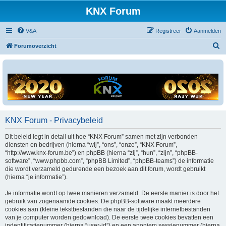
KNX Forum
V&A
Registreer
Aanmelden
Z
Forumoverzicht
o
e
k
KNX Forum - Privacybeleid
Dit beleid legt in detail uit hoe “KNX Forum” samen met zijn verbonden
diensten en bedrijven (hierna “wij”, “ons”, “onze”, “KNX Forum”,
“http://www.knx-forum.be”) en phpBB (hierna “zij”, “hun”, “zijn”, “phpBB-
software”, “www.phpbb.com”, “phpBB Limited”, “phpBB-teams”) de informatie
die wordt verzameld gedurende een bezoek aan dit forum, wordt gebruikt
(hierna “je informatie”).
Je informatie wordt op twee manieren verzameld. De eerste manier is door het
gebruik van zogenaamde cookies. De phpBB-software maakt meerdere
cookies aan (kleine tekstbestanden die naar de tijdelijke internetbestanden
van je computer worden gedownload). De eerste twee cookies bevatten een
indentificatienummer (hierna “user-id”) en een anoniem sessienummer (hierna