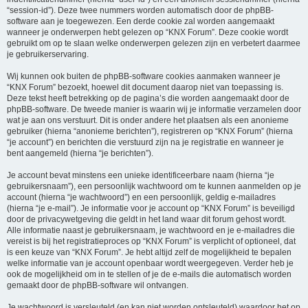
“session-id”). Deze twee nummers worden automatisch door de phpBB-
software aan je toegewezen. Een derde cookie zal worden aangemaakt
wanneer je onderwerpen hebt gelezen op “KNX Forum”. Deze cookie wordt
gebruikt om op te slaan welke onderwerpen gelezen zijn en verbetert daarmee
je gebruikerservaring.
Wij kunnen ook buiten de phpBB-software cookies aanmaken wanneer je
“KNX Forum” bezoekt, hoewel dit document daarop niet van toepassing is.
Deze tekst heeft betrekking op de pagina’s die worden aangemaakt door de
phpBB-software. De tweede manier is waarin wij je informatie verzamelen door
wat je aan ons verstuurt. Dit is onder andere het plaatsen als een anonieme
gebruiker (hierna “anonieme berichten”), registreren op “KNX Forum” (hierna
“je account”) en berichten die verstuurd zijn na je registratie en wanneer je
bent aangemeld (hierna “je berichten”).
Je account bevat minstens een unieke identificeerbare naam (hierna “je
gebruikersnaam”), een persoonlijk wachtwoord om te kunnen aanmelden op je
account (hierna “je wachtwoord”) en een persoonlijk, geldig e-mailadres
(hierna “je e-mail”). Je informatie voor je account op “KNX Forum” is beveiligd
door de privacywetgeving die geldt in het land waar dit forum gehost wordt.
Alle informatie naast je gebruikersnaam, je wachtwoord en je e-mailadres die
vereist is bij het registratieproces op “KNX Forum” is verplicht of optioneel, dat
is een keuze van “KNX Forum”. Je hebt altijd zelf de mogelijkheid te bepalen
welke informatie van je account openbaar wordt weergegeven. Verder heb je
ook de mogelijkheid om in te stellen of je de e-mails die automatisch worden
gemaakt door de phpBB-software wil ontvangen.
Je wachtwoord is versleuteld (en kan niet worden ontsleuteld) waardoor het op