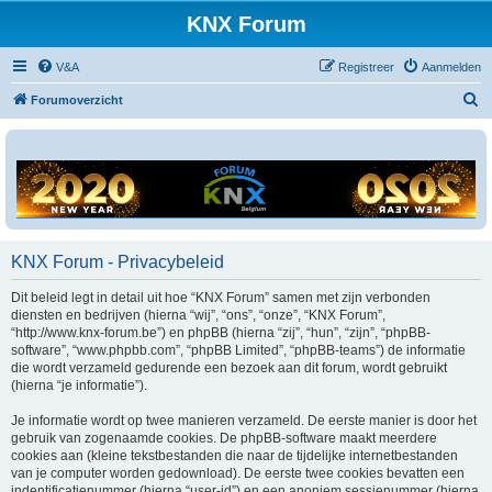
KNX Forum
V&A
Registreer
Aanmelden
Z
Forumoverzicht
o
e
k
KNX Forum - Privacybeleid
Dit beleid legt in detail uit hoe “KNX Forum” samen met zijn verbonden
diensten en bedrijven (hierna “wij”, “ons”, “onze”, “KNX Forum”,
“http://www.knx-forum.be”) en phpBB (hierna “zij”, “hun”, “zijn”, “phpBB-
software”, “www.phpbb.com”, “phpBB Limited”, “phpBB-teams”) de informatie
die wordt verzameld gedurende een bezoek aan dit forum, wordt gebruikt
(hierna “je informatie”).
Je informatie wordt op twee manieren verzameld. De eerste manier is door het
gebruik van zogenaamde cookies. De phpBB-software maakt meerdere
cookies aan (kleine tekstbestanden die naar de tijdelijke internetbestanden
van je computer worden gedownload). De eerste twee cookies bevatten een
indentificatienummer (hierna “user-id”) en een anoniem sessienummer (hierna