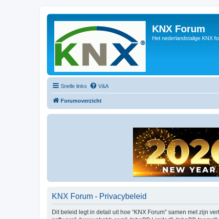
KNX Forum
Het nederlandstalige KNX f
Snelle links
V&A
Forumoverzicht
KNX Forum - Privacybeleid
Dit beleid legt in detail uit hoe “KNX Forum” samen met zijn ver