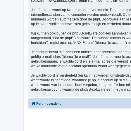
software”, “www.phpbb.com”, “phpBB Limited”, “phpBB-teams”) d
Je informatie wordt op twee manieren verzameld. De eerste ma
internetbestanden van je computer worden gedownload). De eer
nummers worden automatisch door de phpBB-software aan je 
op te slaan welke onderwerpen gelezen zijn en verbetert daarm
Wij kunnen ook buiten de phpBB-software cookies aanmaken wa
aangemaakt door de phpBB-software. De tweede manier is waari
berichten”), registreren op “KNX Forum” (hierna “je account”) en
Je account bevat minstens een unieke identificeerbare naam (
geldig e-mailadres (hierna “je e-mail”). Je informatie voor je a
gebruikersnaam, je wachtwoord en je e-mailadres die vereist is 
welke informatie van je account openbaar wordt weergegeven. 
Je wachtwoord is versleuteld (en kan niet worden ontsleuteld) 
wachtwoord is het middel waarmee je op je account op “KNX Fo
wachtwoord van je account bent vergeten, kun je de “Ik ben mi
gebruikersaccount, waarna de phpBB-software een nieuw wacht
Forumoverzicht