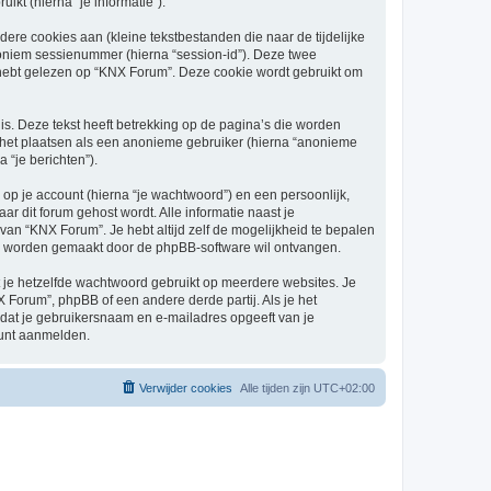
kt (hierna “je informatie”).
re cookies aan (kleine tekstbestanden die naar de tijdelijke
oniem sessienummer (hierna “session-id”). Deze twee
bt gelezen op “KNX Forum”. Deze cookie wordt gebruikt om
. Deze tekst heeft betrekking op de pagina’s die worden
e het plaatsen als een anonieme gebruiker (hierna “anonieme
 “je berichten”).
p je account (hierna “je wachtwoord”) en een persoonlijk,
ar dit forum gehost wordt. Alle informatie naast je
 van “KNX Forum”. Je hebt altijd zelf de mogelijkheid te bepalen
sch worden gemaakt door de phpBB-software wil ontvangen.
at je hetzelfde wachtwoord gebruikt op meerdere websites. Je
Forum”, phpBB of een andere derde partij. Als je het
 dat je gebruikersnaam en e-mailadres opgeeft van je
kunt aanmelden.
Verwijder cookies
Alle tijden zijn
UTC+02:00