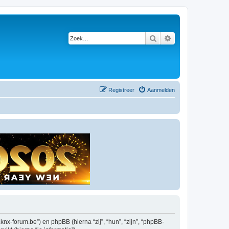
Zoek
Uitgebreid zoeken
Registreer
Aanmelden
knx-forum.be”) en phpBB (hierna “zij”, “hun”, “zijn”, “phpBB-