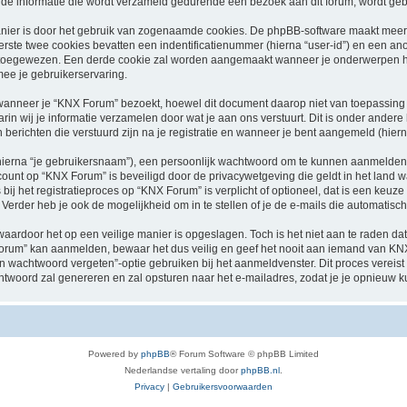
e informatie die wordt verzameld gedurende een bezoek aan dit forum, wordt gebrui
nier is door het gebruik van zogenaamde cookies. De phpBB-software maakt meerde
ste twee cookies bevatten een indentificatienummer (hierna “user-id”) en een an
toegewezen. Een derde cookie zal worden aangemaakt wanneer je onderwerpen he
ee je gebruikerservaring.
nneer je “KNX Forum” bezoekt, hoewel dit document daarop niet van toepassing is
n wij je informatie verzamelen door wat je aan ons verstuurt. Dit is onder ander
 berichten die verstuurd zijn na je registratie en wanneer je bent aangemeld (hierna
hierna “je gebruikersnaam”), een persoonlijk wachtwoord om te kunnen aanmelden o
ccount op “KNX Forum” is beveiligd door de privacywetgeving die geldt in het land wa
bij het registratieproces op “KNX Forum” is verplicht of optioneel, dat is een keuze
Verder heb je ook de mogelijkheid om in te stellen of je de e-mails die automati
waardoor het op een veilige manier is opgeslagen. Toch is het niet aan te raden d
rum” kan aanmelden, bewaar het dus veilig en geef het nooit aan iemand van KNX 
jn wachtwoord vergeten”-optie gebruiken bij het aanmeldvenster. Dit proces vereist
woord zal genereren en zal opsturen naar het e-mailadres, zodat je je opnieuw 
Powered by
phpBB
® Forum Software © phpBB Limited
Nederlandse vertaling door
phpBB.nl
.
Privacy
|
Gebruikersvoorwaarden