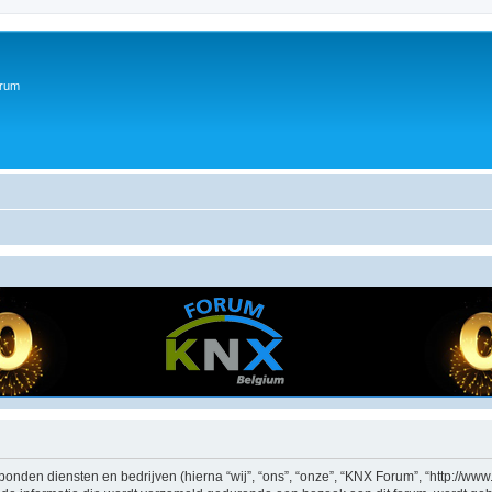
orum
bonden diensten en bedrijven (hierna “wij”, “ons”, “onze”, “KNX Forum”, “http://www.