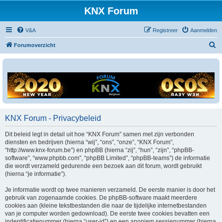
KNX Forum
V&A
Registreer
Aanmelden
Z
Forumoverzicht
o
e
k
KNX Forum - Privacybeleid
Dit beleid legt in detail uit hoe “KNX Forum” samen met zijn verbonden
diensten en bedrijven (hierna “wij”, “ons”, “onze”, “KNX Forum”,
“http://www.knx-forum.be”) en phpBB (hierna “zij”, “hun”, “zijn”, “phpBB-
software”, “www.phpbb.com”, “phpBB Limited”, “phpBB-teams”) de informatie
die wordt verzameld gedurende een bezoek aan dit forum, wordt gebruikt
(hierna “je informatie”).
Je informatie wordt op twee manieren verzameld. De eerste manier is door het
gebruik van zogenaamde cookies. De phpBB-software maakt meerdere
cookies aan (kleine tekstbestanden die naar de tijdelijke internetbestanden
van je computer worden gedownload). De eerste twee cookies bevatten een
indentificatienummer (hierna “user-id”) en een anoniem sessienummer (hierna