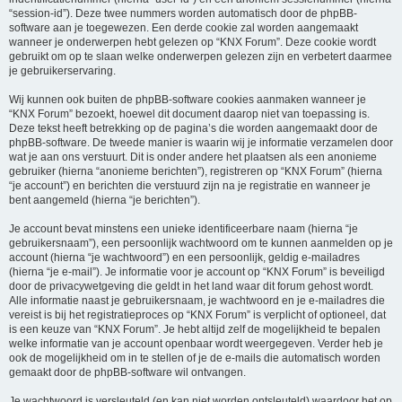
“session-id”). Deze twee nummers worden automatisch door de phpBB-
software aan je toegewezen. Een derde cookie zal worden aangemaakt
wanneer je onderwerpen hebt gelezen op “KNX Forum”. Deze cookie wordt
gebruikt om op te slaan welke onderwerpen gelezen zijn en verbetert daarmee
je gebruikerservaring.
Wij kunnen ook buiten de phpBB-software cookies aanmaken wanneer je
“KNX Forum” bezoekt, hoewel dit document daarop niet van toepassing is.
Deze tekst heeft betrekking op de pagina’s die worden aangemaakt door de
phpBB-software. De tweede manier is waarin wij je informatie verzamelen door
wat je aan ons verstuurt. Dit is onder andere het plaatsen als een anonieme
gebruiker (hierna “anonieme berichten”), registreren op “KNX Forum” (hierna
“je account”) en berichten die verstuurd zijn na je registratie en wanneer je
bent aangemeld (hierna “je berichten”).
Je account bevat minstens een unieke identificeerbare naam (hierna “je
gebruikersnaam”), een persoonlijk wachtwoord om te kunnen aanmelden op je
account (hierna “je wachtwoord”) en een persoonlijk, geldig e-mailadres
(hierna “je e-mail”). Je informatie voor je account op “KNX Forum” is beveiligd
door de privacywetgeving die geldt in het land waar dit forum gehost wordt.
Alle informatie naast je gebruikersnaam, je wachtwoord en je e-mailadres die
vereist is bij het registratieproces op “KNX Forum” is verplicht of optioneel, dat
is een keuze van “KNX Forum”. Je hebt altijd zelf de mogelijkheid te bepalen
welke informatie van je account openbaar wordt weergegeven. Verder heb je
ook de mogelijkheid om in te stellen of je de e-mails die automatisch worden
gemaakt door de phpBB-software wil ontvangen.
Je wachtwoord is versleuteld (en kan niet worden ontsleuteld) waardoor het op