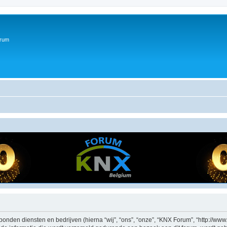
orum
bonden diensten en bedrijven (hierna “wij”, “ons”, “onze”, “KNX Forum”, “http://www.