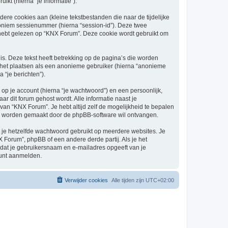
kt (hierna “je informatie”).
re cookies aan (kleine tekstbestanden die naar de tijdelijke
oniem sessienummer (hierna “session-id”). Deze twee
bt gelezen op “KNX Forum”. Deze cookie wordt gebruikt om
. Deze tekst heeft betrekking op de pagina’s die worden
e het plaatsen als een anonieme gebruiker (hierna “anonieme
 “je berichten”).
p je account (hierna “je wachtwoord”) en een persoonlijk,
ar dit forum gehost wordt. Alle informatie naast je
 van “KNX Forum”. Je hebt altijd zelf de mogelijkheid te bepalen
sch worden gemaakt door de phpBB-software wil ontvangen.
at je hetzelfde wachtwoord gebruikt op meerdere websites. Je
Forum”, phpBB of een andere derde partij. Als je het
 dat je gebruikersnaam en e-mailadres opgeeft van je
kunt aanmelden.
Verwijder cookies
Alle tijden zijn
UTC+02:00