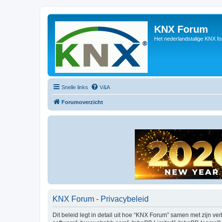
KNX Forum
Het nederlandstalige KNX f
Snelle links
V&A
Forumoverzicht
KNX Forum - Privacybeleid
Dit beleid legt in detail uit hoe “KNX Forum” samen met zijn ver