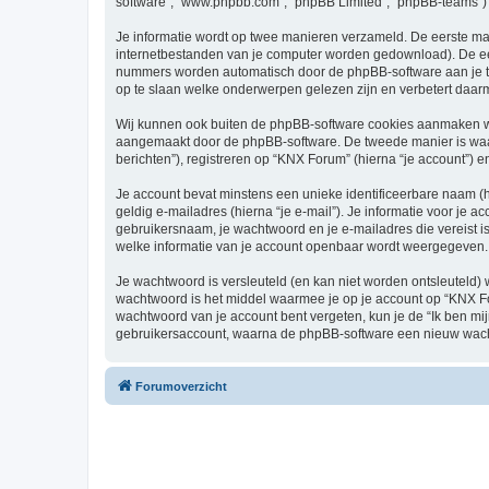
software”, “www.phpbb.com”, “phpBB Limited”, “phpBB-teams”) d
Je informatie wordt op twee manieren verzameld. De eerste ma
internetbestanden van je computer worden gedownload). De eer
nummers worden automatisch door de phpBB-software aan je 
op te slaan welke onderwerpen gelezen zijn en verbetert daarm
Wij kunnen ook buiten de phpBB-software cookies aanmaken wa
aangemaakt door de phpBB-software. De tweede manier is waari
berichten”), registreren op “KNX Forum” (hierna “je account”) en
Je account bevat minstens een unieke identificeerbare naam (
geldig e-mailadres (hierna “je e-mail”). Je informatie voor je a
gebruikersnaam, je wachtwoord en je e-mailadres die vereist is 
welke informatie van je account openbaar wordt weergegeven. 
Je wachtwoord is versleuteld (en kan niet worden ontsleuteld) 
wachtwoord is het middel waarmee je op je account op “KNX Fo
wachtwoord van je account bent vergeten, kun je de “Ik ben mi
gebruikersaccount, waarna de phpBB-software een nieuw wacht
Forumoverzicht