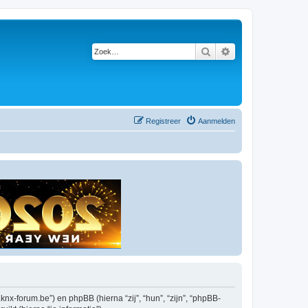
Zoek
Uitgebreid zoeken
Registreer
Aanmelden
knx-forum.be”) en phpBB (hierna “zij”, “hun”, “zijn”, “phpBB-