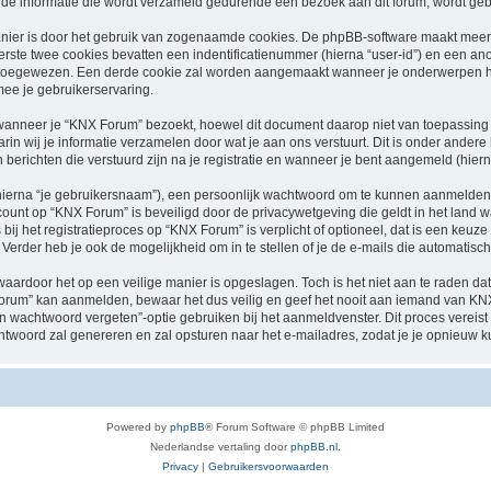
e informatie die wordt verzameld gedurende een bezoek aan dit forum, wordt gebrui
nier is door het gebruik van zogenaamde cookies. De phpBB-software maakt meerde
ste twee cookies bevatten een indentificatienummer (hierna “user-id”) en een an
toegewezen. Een derde cookie zal worden aangemaakt wanneer je onderwerpen he
ee je gebruikerservaring.
nneer je “KNX Forum” bezoekt, hoewel dit document daarop niet van toepassing is
n wij je informatie verzamelen door wat je aan ons verstuurt. Dit is onder ander
 berichten die verstuurd zijn na je registratie en wanneer je bent aangemeld (hierna
hierna “je gebruikersnaam”), een persoonlijk wachtwoord om te kunnen aanmelden o
ccount op “KNX Forum” is beveiligd door de privacywetgeving die geldt in het land wa
bij het registratieproces op “KNX Forum” is verplicht of optioneel, dat is een keuze
Verder heb je ook de mogelijkheid om in te stellen of je de e-mails die automati
waardoor het op een veilige manier is opgeslagen. Toch is het niet aan te raden d
rum” kan aanmelden, bewaar het dus veilig en geef het nooit aan iemand van KNX 
jn wachtwoord vergeten”-optie gebruiken bij het aanmeldvenster. Dit proces vereist
woord zal genereren en zal opsturen naar het e-mailadres, zodat je je opnieuw 
Powered by
phpBB
® Forum Software © phpBB Limited
Nederlandse vertaling door
phpBB.nl
.
Privacy
|
Gebruikersvoorwaarden