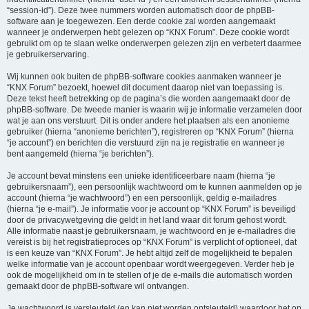
“session-id”). Deze twee nummers worden automatisch door de phpBB-
software aan je toegewezen. Een derde cookie zal worden aangemaakt
wanneer je onderwerpen hebt gelezen op “KNX Forum”. Deze cookie wordt
gebruikt om op te slaan welke onderwerpen gelezen zijn en verbetert daarmee
je gebruikerservaring.
Wij kunnen ook buiten de phpBB-software cookies aanmaken wanneer je
“KNX Forum” bezoekt, hoewel dit document daarop niet van toepassing is.
Deze tekst heeft betrekking op de pagina’s die worden aangemaakt door de
phpBB-software. De tweede manier is waarin wij je informatie verzamelen door
wat je aan ons verstuurt. Dit is onder andere het plaatsen als een anonieme
gebruiker (hierna “anonieme berichten”), registreren op “KNX Forum” (hierna
“je account”) en berichten die verstuurd zijn na je registratie en wanneer je
bent aangemeld (hierna “je berichten”).
Je account bevat minstens een unieke identificeerbare naam (hierna “je
gebruikersnaam”), een persoonlijk wachtwoord om te kunnen aanmelden op je
account (hierna “je wachtwoord”) en een persoonlijk, geldig e-mailadres
(hierna “je e-mail”). Je informatie voor je account op “KNX Forum” is beveiligd
door de privacywetgeving die geldt in het land waar dit forum gehost wordt.
Alle informatie naast je gebruikersnaam, je wachtwoord en je e-mailadres die
vereist is bij het registratieproces op “KNX Forum” is verplicht of optioneel, dat
is een keuze van “KNX Forum”. Je hebt altijd zelf de mogelijkheid te bepalen
welke informatie van je account openbaar wordt weergegeven. Verder heb je
ook de mogelijkheid om in te stellen of je de e-mails die automatisch worden
gemaakt door de phpBB-software wil ontvangen.
Je wachtwoord is versleuteld (en kan niet worden ontsleuteld) waardoor het op