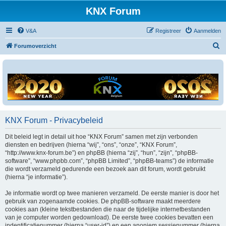
KNX Forum
V&A
Registreer
Aanmelden
Z
Forumoverzicht
o
e
k
KNX Forum - Privacybeleid
Dit beleid legt in detail uit hoe “KNX Forum” samen met zijn verbonden
diensten en bedrijven (hierna “wij”, “ons”, “onze”, “KNX Forum”,
“http://www.knx-forum.be”) en phpBB (hierna “zij”, “hun”, “zijn”, “phpBB-
software”, “www.phpbb.com”, “phpBB Limited”, “phpBB-teams”) de informatie
die wordt verzameld gedurende een bezoek aan dit forum, wordt gebruikt
(hierna “je informatie”).
Je informatie wordt op twee manieren verzameld. De eerste manier is door het
gebruik van zogenaamde cookies. De phpBB-software maakt meerdere
cookies aan (kleine tekstbestanden die naar de tijdelijke internetbestanden
van je computer worden gedownload). De eerste twee cookies bevatten een
indentificatienummer (hierna “user-id”) en een anoniem sessienummer (hierna