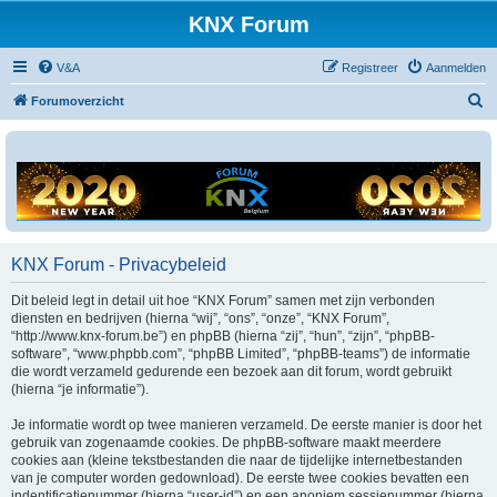
KNX Forum
V&A
Registreer
Aanmelden
Z
Forumoverzicht
o
e
k
KNX Forum - Privacybeleid
Dit beleid legt in detail uit hoe “KNX Forum” samen met zijn verbonden
diensten en bedrijven (hierna “wij”, “ons”, “onze”, “KNX Forum”,
“http://www.knx-forum.be”) en phpBB (hierna “zij”, “hun”, “zijn”, “phpBB-
software”, “www.phpbb.com”, “phpBB Limited”, “phpBB-teams”) de informatie
die wordt verzameld gedurende een bezoek aan dit forum, wordt gebruikt
(hierna “je informatie”).
Je informatie wordt op twee manieren verzameld. De eerste manier is door het
gebruik van zogenaamde cookies. De phpBB-software maakt meerdere
cookies aan (kleine tekstbestanden die naar de tijdelijke internetbestanden
van je computer worden gedownload). De eerste twee cookies bevatten een
indentificatienummer (hierna “user-id”) en een anoniem sessienummer (hierna