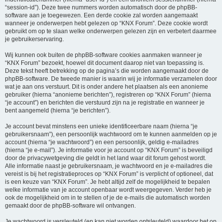
“session-id”). Deze twee nummers worden automatisch door de phpBB-
software aan je toegewezen. Een derde cookie zal worden aangemaakt
wanneer je onderwerpen hebt gelezen op “KNX Forum”. Deze cookie wordt
gebruikt om op te slaan welke onderwerpen gelezen zijn en verbetert daarmee
je gebruikerservaring.
Wij kunnen ook buiten de phpBB-software cookies aanmaken wanneer je
“KNX Forum” bezoekt, hoewel dit document daarop niet van toepassing is.
Deze tekst heeft betrekking op de pagina’s die worden aangemaakt door de
phpBB-software. De tweede manier is waarin wij je informatie verzamelen door
wat je aan ons verstuurt. Dit is onder andere het plaatsen als een anonieme
gebruiker (hierna “anonieme berichten”), registreren op “KNX Forum” (hierna
“je account”) en berichten die verstuurd zijn na je registratie en wanneer je
bent aangemeld (hierna “je berichten”).
Je account bevat minstens een unieke identificeerbare naam (hierna “je
gebruikersnaam”), een persoonlijk wachtwoord om te kunnen aanmelden op je
account (hierna “je wachtwoord”) en een persoonlijk, geldig e-mailadres
(hierna “je e-mail”). Je informatie voor je account op “KNX Forum” is beveiligd
door de privacywetgeving die geldt in het land waar dit forum gehost wordt.
Alle informatie naast je gebruikersnaam, je wachtwoord en je e-mailadres die
vereist is bij het registratieproces op “KNX Forum” is verplicht of optioneel, dat
is een keuze van “KNX Forum”. Je hebt altijd zelf de mogelijkheid te bepalen
welke informatie van je account openbaar wordt weergegeven. Verder heb je
ook de mogelijkheid om in te stellen of je de e-mails die automatisch worden
gemaakt door de phpBB-software wil ontvangen.
Je wachtwoord is versleuteld (en kan niet worden ontsleuteld) waardoor het op