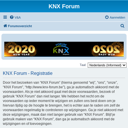
KNX Forum
V&A
Aanmelden
Z
Forumoverzicht
o
e
k
Taal:
KNX Forum - Registratie
Door het bezoeken van “KNX Forum” (hierna genoemd “wij”, “ons”, “onze”,
“KNX Forum”, “http://www.knx-forum.be”), ga je automatisch akkoord met de
voorwaarden. Als je niet akkoord gaat met deze voorwaarden, bezoek of
gebruik “KNX Forum” dan niet langer. We hebben het recht om de
voorwaarden op ieder moment te wijzigen en zullen ons best doen om je
hiervan tijdig op de hoogte te brengen, het is echter aan te raden om zelf de
voorwaarden regelmatig te controleren op wijzigingen. Ga je niet akkoord met
deze wijzigingen, maak dan niet langer gebruik van “KNX Forum”. Blijf je
gebruik maken van “KNX Forum”, dan ga je automatisch akkoord met de
wijzigingen en of toevoegingen.