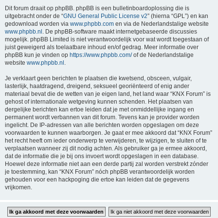
Dit forum draait op phpBB. phpBB is een bulletinboardoplossing die is
uitgebracht onder de “
GNU General Public License v2
” (hierna “GPL”) en kan
gedownload worden via
www.phpbb.com
en via de Nederlandstalige website
www.phpbb.nl
. De phpBB-software maakt internetgebaseerde discussies
mogelijk. phpBB Limited is niet verantwoordelijk voor wat wordt toegestaan of
juist geweigerd als toelaatbare inhoud en/of gedrag. Meer informatie over
phpBB kun je vinden op
https://www.phpbb.com/
of de Nederlandstalige
website
www.phpbb.nl
.
Je verklaart geen berichten te plaatsen die kwetsend, obsceen, vulgair,
lasterlijk, haatdragend, dreigend, seksueel georiënteerd of enig ander
materiaal bevat die de wetten van je eigen land, het land waar “KNX Forum” is
gehost of internationale wetgeving kunnen schenden. Het plaatsen van
dergelijke berichten kan ertoe leiden dat je met onmiddellijke ingang en
permanent wordt verbannen van dit forum. Tevens kan je provider worden
ingelicht. De IP-adressen van alle berichten worden opgeslagen om deze
voorwaarden te kunnen waarborgen. Je gaat er mee akkoord dat “KNX Forum”
het recht heeft om ieder onderwerp te verwijderen, te wijzigen, te sluiten of te
verplaatsen wanneer zij dit nodig achten. Als gebruiker ga je ermee akkoord,
dat de informatie die je bij ons invoert wordt opgeslagen in een database.
Hoewel deze informatie niet aan een derde partij zal worden verstrekt zónder
je toestemming, kan “KNX Forum” nóch phpBB verantwoordelijk worden
gehouden voor een hackpoging die ertoe kan leiden dat de gegevens
vrijkomen.