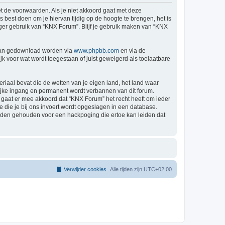
t de voorwaarden. Als je niet akkoord gaat met deze
est doen om je hiervan tijdig op de hoogte te brengen, het is
nger gebruik van “KNX Forum”. Blijf je gebruik maken van “KNX
 kan gedownload worden via
www.phpbb.com
en via de
k voor wat wordt toegestaan of juist geweigerd als toelaatbare
eriaal bevat die de wetten van je eigen land, het land waar
lijke ingang en permanent wordt verbannen van dit forum.
gaat er mee akkoord dat “KNX Forum” het recht heeft om ieder
ie die je bij ons invoert wordt opgeslagen in een database.
rden gehouden voor een hackpoging die ertoe kan leiden dat
Verwijder cookies
Alle tijden zijn
UTC+02:00