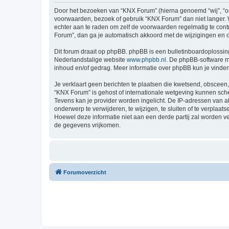
Door het bezoeken van “KNX Forum” (hierna genoemd “wij”, “ons
voorwaarden, bezoek of gebruik “KNX Forum” dan niet langer. W
echter aan te raden om zelf de voorwaarden regelmatig te cont
Forum”, dan ga je automatisch akkoord met de wijzigingen en 
Dit forum draait op phpBB. phpBB is een bulletinboardoplossing
Nederlandstalige website
www.phpbb.nl
. De phpBB-software ma
inhoud en/of gedrag. Meer informatie over phpBB kun je vinde
Je verklaart geen berichten te plaatsen die kwetsend, obsceen, 
“KNX Forum” is gehost of internationale wetgeving kunnen sche
Tevens kan je provider worden ingelicht. De IP-adressen van
onderwerp te verwijderen, te wijzigen, te sluiten of te verplaat
Hoewel deze informatie niet aan een derde partij zal worden 
de gegevens vrijkomen.
Forumoverzicht