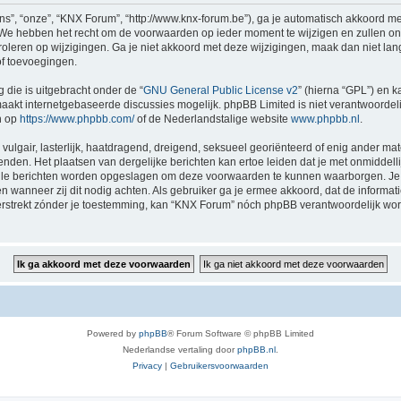
”, “onze”, “KNX Forum”, “http://www.knx-forum.be”), ga je automatisch akkoord me
e hebben het recht om de voorwaarden op ieder moment te wijzigen en zullen ons b
roleren op wijzigingen. Ga je niet akkoord met deze wijzigingen, maak dan niet la
of toevoegingen.
 die is uitgebracht onder de “
GNU General Public License v2
” (hierna “GPL”) en
akt internetgebaseerde discussies mogelijk. phpBB Limited is niet verantwoordelij
n op
https://www.phpbb.com/
of de Nederlandstalige website
www.phpbb.nl
.
vulgair, lasterlijk, haatdragend, dreigend, seksueel georiënteerd of enig ander mat
nden. Het plaatsen van dergelijke berichten kan ertoe leiden dat je met onmiddel
 alle berichten worden opgeslagen om deze voorwaarden te kunnen waarborgen. Je 
sen wanneer zij dit nodig achten. Als gebruiker ga je ermee akkoord, dat de informat
verstrekt zónder je toestemming, kan “KNX Forum” nóch phpBB verantwoordelijk wo
Powered by
phpBB
® Forum Software © phpBB Limited
Nederlandse vertaling door
phpBB.nl
.
Privacy
|
Gebruikersvoorwaarden