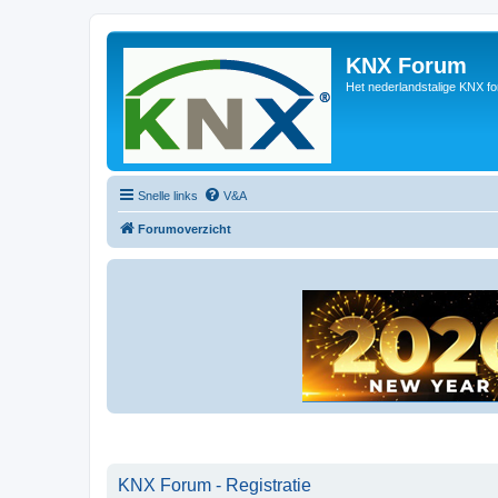
KNX Forum
Het nederlandstalige KNX f
Snelle links
V&A
Forumoverzicht
KNX Forum - Registratie