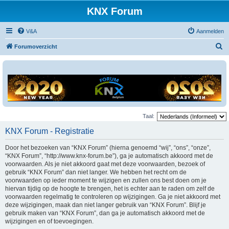
KNX Forum
V&A
Aanmelden
Z
Forumoverzicht
o
e
k
Taal:
KNX Forum - Registratie
Door het bezoeken van “KNX Forum” (hierna genoemd “wij”, “ons”, “onze”,
“KNX Forum”, “http://www.knx-forum.be”), ga je automatisch akkoord met de
voorwaarden. Als je niet akkoord gaat met deze voorwaarden, bezoek of
gebruik “KNX Forum” dan niet langer. We hebben het recht om de
voorwaarden op ieder moment te wijzigen en zullen ons best doen om je
hiervan tijdig op de hoogte te brengen, het is echter aan te raden om zelf de
voorwaarden regelmatig te controleren op wijzigingen. Ga je niet akkoord met
deze wijzigingen, maak dan niet langer gebruik van “KNX Forum”. Blijf je
gebruik maken van “KNX Forum”, dan ga je automatisch akkoord met de
wijzigingen en of toevoegingen.