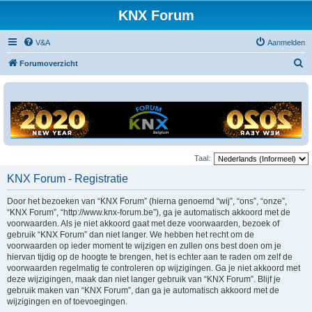
KNX Forum
V&A
Aanmelden
Z
Forumoverzicht
o
e
k
Taal:
KNX Forum - Registratie
Door het bezoeken van “KNX Forum” (hierna genoemd “wij”, “ons”, “onze”,
“KNX Forum”, “http://www.knx-forum.be”), ga je automatisch akkoord met de
voorwaarden. Als je niet akkoord gaat met deze voorwaarden, bezoek of
gebruik “KNX Forum” dan niet langer. We hebben het recht om de
voorwaarden op ieder moment te wijzigen en zullen ons best doen om je
hiervan tijdig op de hoogte te brengen, het is echter aan te raden om zelf de
voorwaarden regelmatig te controleren op wijzigingen. Ga je niet akkoord met
deze wijzigingen, maak dan niet langer gebruik van “KNX Forum”. Blijf je
gebruik maken van “KNX Forum”, dan ga je automatisch akkoord met de
wijzigingen en of toevoegingen.