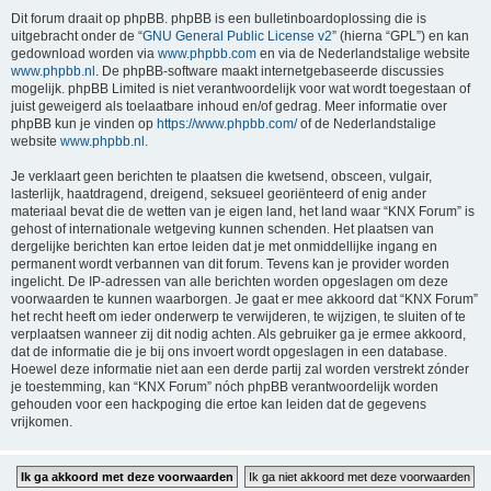
Dit forum draait op phpBB. phpBB is een bulletinboardoplossing die is
uitgebracht onder de “
GNU General Public License v2
” (hierna “GPL”) en kan
gedownload worden via
www.phpbb.com
en via de Nederlandstalige website
www.phpbb.nl
. De phpBB-software maakt internetgebaseerde discussies
mogelijk. phpBB Limited is niet verantwoordelijk voor wat wordt toegestaan of
juist geweigerd als toelaatbare inhoud en/of gedrag. Meer informatie over
phpBB kun je vinden op
https://www.phpbb.com/
of de Nederlandstalige
website
www.phpbb.nl
.
Je verklaart geen berichten te plaatsen die kwetsend, obsceen, vulgair,
lasterlijk, haatdragend, dreigend, seksueel georiënteerd of enig ander
materiaal bevat die de wetten van je eigen land, het land waar “KNX Forum” is
gehost of internationale wetgeving kunnen schenden. Het plaatsen van
dergelijke berichten kan ertoe leiden dat je met onmiddellijke ingang en
permanent wordt verbannen van dit forum. Tevens kan je provider worden
ingelicht. De IP-adressen van alle berichten worden opgeslagen om deze
voorwaarden te kunnen waarborgen. Je gaat er mee akkoord dat “KNX Forum”
het recht heeft om ieder onderwerp te verwijderen, te wijzigen, te sluiten of te
verplaatsen wanneer zij dit nodig achten. Als gebruiker ga je ermee akkoord,
dat de informatie die je bij ons invoert wordt opgeslagen in een database.
Hoewel deze informatie niet aan een derde partij zal worden verstrekt zónder
je toestemming, kan “KNX Forum” nóch phpBB verantwoordelijk worden
gehouden voor een hackpoging die ertoe kan leiden dat de gegevens
vrijkomen.