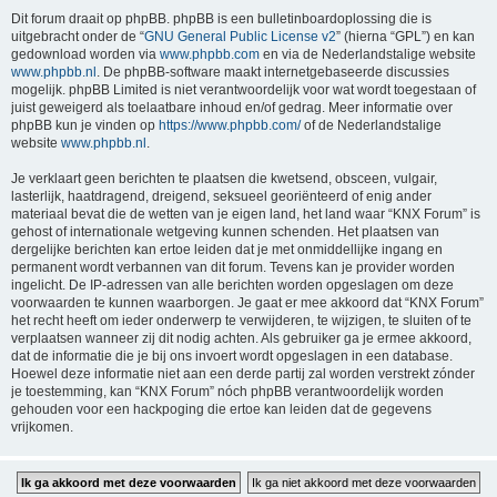
Dit forum draait op phpBB. phpBB is een bulletinboardoplossing die is
uitgebracht onder de “
GNU General Public License v2
” (hierna “GPL”) en kan
gedownload worden via
www.phpbb.com
en via de Nederlandstalige website
www.phpbb.nl
. De phpBB-software maakt internetgebaseerde discussies
mogelijk. phpBB Limited is niet verantwoordelijk voor wat wordt toegestaan of
juist geweigerd als toelaatbare inhoud en/of gedrag. Meer informatie over
phpBB kun je vinden op
https://www.phpbb.com/
of de Nederlandstalige
website
www.phpbb.nl
.
Je verklaart geen berichten te plaatsen die kwetsend, obsceen, vulgair,
lasterlijk, haatdragend, dreigend, seksueel georiënteerd of enig ander
materiaal bevat die de wetten van je eigen land, het land waar “KNX Forum” is
gehost of internationale wetgeving kunnen schenden. Het plaatsen van
dergelijke berichten kan ertoe leiden dat je met onmiddellijke ingang en
permanent wordt verbannen van dit forum. Tevens kan je provider worden
ingelicht. De IP-adressen van alle berichten worden opgeslagen om deze
voorwaarden te kunnen waarborgen. Je gaat er mee akkoord dat “KNX Forum”
het recht heeft om ieder onderwerp te verwijderen, te wijzigen, te sluiten of te
verplaatsen wanneer zij dit nodig achten. Als gebruiker ga je ermee akkoord,
dat de informatie die je bij ons invoert wordt opgeslagen in een database.
Hoewel deze informatie niet aan een derde partij zal worden verstrekt zónder
je toestemming, kan “KNX Forum” nóch phpBB verantwoordelijk worden
gehouden voor een hackpoging die ertoe kan leiden dat de gegevens
vrijkomen.