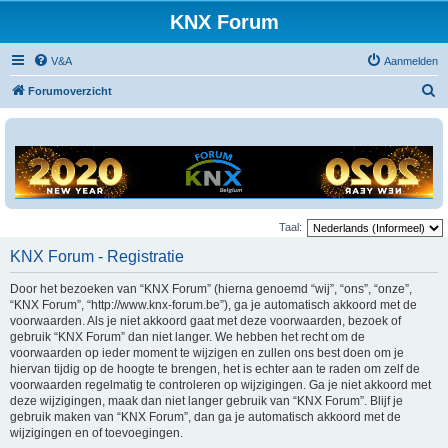
KNX Forum
V&A
Aanmelden
Z
Forumoverzicht
o
e
k
Taal:
KNX Forum - Registratie
Door het bezoeken van “KNX Forum” (hierna genoemd “wij”, “ons”, “onze”,
“KNX Forum”, “http://www.knx-forum.be”), ga je automatisch akkoord met de
voorwaarden. Als je niet akkoord gaat met deze voorwaarden, bezoek of
gebruik “KNX Forum” dan niet langer. We hebben het recht om de
voorwaarden op ieder moment te wijzigen en zullen ons best doen om je
hiervan tijdig op de hoogte te brengen, het is echter aan te raden om zelf de
voorwaarden regelmatig te controleren op wijzigingen. Ga je niet akkoord met
deze wijzigingen, maak dan niet langer gebruik van “KNX Forum”. Blijf je
gebruik maken van “KNX Forum”, dan ga je automatisch akkoord met de
wijzigingen en of toevoegingen.