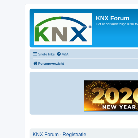
KNX Forum
Het nederlandstalige KNX f
Snelle links
V&A
Forumoverzicht
KNX Forum - Registratie