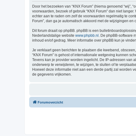
Door het bezoeken van “KNX Forum” (hierna genoemd “wij”, “ons
voorwaarden, bezoek of gebruik “KNX Forum” dan niet langer. W
echter aan te raden om zelf de voorwaarden regelmatig te cont
Forum”, dan ga je automatisch akkoord met de wijzigingen en 
Dit forum draait op phpBB. phpBB is een bulletinboardoplossing
Nederlandstalige website
www.phpbb.nl
. De phpBB-software ma
inhoud en/of gedrag. Meer informatie over phpBB kun je vinde
Je verklaart geen berichten te plaatsen die kwetsend, obsceen, 
“KNX Forum” is gehost of internationale wetgeving kunnen sche
Tevens kan je provider worden ingelicht. De IP-adressen van
onderwerp te verwijderen, te wijzigen, te sluiten of te verplaat
Hoewel deze informatie niet aan een derde partij zal worden 
de gegevens vrijkomen.
Forumoverzicht