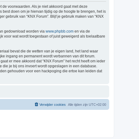
t de voorwaarden. Als je niet akkoord gaat met deze
est doen om je hiervan tijdig op de hoogte te brengen, het is
nger gebruik van “KNX Forum”. Blijf je gebruik maken van “KNX
 kan gedownload worden via
www.phpbb.com
en via de
k voor wat wordt toegestaan of juist geweigerd als toelaatbare
eriaal bevat die de wetten van je eigen land, het land waar
lijke ingang en permanent wordt verbannen van dit forum.
gaat er mee akkoord dat “KNX Forum” het recht heeft om ieder
ie die je bij ons invoert wordt opgeslagen in een database.
rden gehouden voor een hackpoging die ertoe kan leiden dat
Verwijder cookies
Alle tijden zijn
UTC+02:00