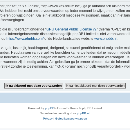
”, “onze”, “KNX Forum”, “http://www.knx-forum.be”), ga je automatisch akkoord me
e hebben het recht om de voorwaarden op ieder moment te wijzigen en zullen ons b
roleren op wijzigingen. Ga je niet akkoord met deze wijzigingen, maak dan niet la
of toevoegingen.
 die is uitgebracht onder de “
GNU General Public License v2
” (hierna “GPL”) en
akt internetgebaseerde discussies mogelijk. phpBB Limited is niet verantwoordelij
n op
https://www.phpbb.com/
of de Nederlandstalige website
www.phpbb.nl
.
vulgair, lasterlijk, haatdragend, dreigend, seksueel georiënteerd of enig ander mat
nden. Het plaatsen van dergelijke berichten kan ertoe leiden dat je met onmiddel
 alle berichten worden opgeslagen om deze voorwaarden te kunnen waarborgen. Je 
sen wanneer zij dit nodig achten. Als gebruiker ga je ermee akkoord, dat de informat
verstrekt zónder je toestemming, kan “KNX Forum” nóch phpBB verantwoordelijk wo
Powered by
phpBB
® Forum Software © phpBB Limited
Nederlandse vertaling door
phpBB.nl
.
Privacy
|
Gebruikersvoorwaarden