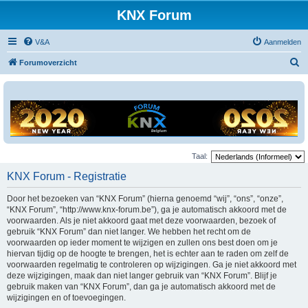
KNX Forum
V&A
Aanmelden
Z
Forumoverzicht
o
e
k
Taal:
KNX Forum - Registratie
Door het bezoeken van “KNX Forum” (hierna genoemd “wij”, “ons”, “onze”,
“KNX Forum”, “http://www.knx-forum.be”), ga je automatisch akkoord met de
voorwaarden. Als je niet akkoord gaat met deze voorwaarden, bezoek of
gebruik “KNX Forum” dan niet langer. We hebben het recht om de
voorwaarden op ieder moment te wijzigen en zullen ons best doen om je
hiervan tijdig op de hoogte te brengen, het is echter aan te raden om zelf de
voorwaarden regelmatig te controleren op wijzigingen. Ga je niet akkoord met
deze wijzigingen, maak dan niet langer gebruik van “KNX Forum”. Blijf je
gebruik maken van “KNX Forum”, dan ga je automatisch akkoord met de
wijzigingen en of toevoegingen.