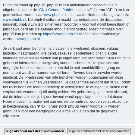
Dit forum draait op phpBB. phpBB is een bulletinboardoplossing die is
uitgebracht onder de “
GNU General Public License v2
” (hierna “GPL”) en kan
gedownload worden via
www.phpbb.com
en via de Nederlandstalige website
www.phpbb.nl
. De phpBB-software maakt internetgebaseerde discussies
mogelijk. phpBB Limited is niet verantwoordelijk voor wat wordt toegestaan of
juist geweigerd als toelaatbare inhoud en/of gedrag. Meer informatie over
phpBB kun je vinden op
https://www.phpbb.com/
of de Nederlandstalige
website
www.phpbb.nl
.
Je verklaart geen berichten te plaatsen die kwetsend, obsceen, vulgair,
lasterlijk, haatdragend, dreigend, seksueel georiënteerd of enig ander
materiaal bevat die de wetten van je eigen land, het land waar “KNX Forum” is
gehost of internationale wetgeving kunnen schenden. Het plaatsen van
dergelijke berichten kan ertoe leiden dat je met onmiddellijke ingang en
permanent wordt verbannen van dit forum. Tevens kan je provider worden
ingelicht. De IP-adressen van alle berichten worden opgeslagen om deze
voorwaarden te kunnen waarborgen. Je gaat er mee akkoord dat “KNX Forum”
het recht heeft om ieder onderwerp te verwijderen, te wijzigen, te sluiten of te
verplaatsen wanneer zij dit nodig achten. Als gebruiker ga je ermee akkoord,
dat de informatie die je bij ons invoert wordt opgeslagen in een database.
Hoewel deze informatie niet aan een derde partij zal worden verstrekt zónder
je toestemming, kan “KNX Forum” nóch phpBB verantwoordelijk worden
gehouden voor een hackpoging die ertoe kan leiden dat de gegevens
vrijkomen.