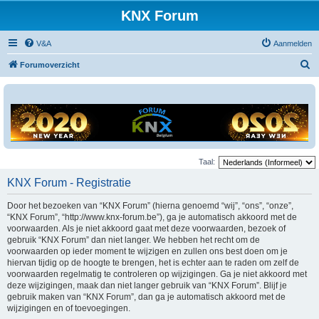
KNX Forum
V&A
Aanmelden
Z
Forumoverzicht
o
e
k
Taal:
KNX Forum - Registratie
Door het bezoeken van “KNX Forum” (hierna genoemd “wij”, “ons”, “onze”,
“KNX Forum”, “http://www.knx-forum.be”), ga je automatisch akkoord met de
voorwaarden. Als je niet akkoord gaat met deze voorwaarden, bezoek of
gebruik “KNX Forum” dan niet langer. We hebben het recht om de
voorwaarden op ieder moment te wijzigen en zullen ons best doen om je
hiervan tijdig op de hoogte te brengen, het is echter aan te raden om zelf de
voorwaarden regelmatig te controleren op wijzigingen. Ga je niet akkoord met
deze wijzigingen, maak dan niet langer gebruik van “KNX Forum”. Blijf je
gebruik maken van “KNX Forum”, dan ga je automatisch akkoord met de
wijzigingen en of toevoegingen.