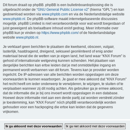
Dit forum draait op phpBB. phpBB is een bulletinboardoplossing die is
uitgebracht onder de “
GNU General Public License v2
” (hierna “GPL”) en kan
gedownload worden via
www.phpbb.com
en via de Nederlandstalige website
www.phpbb.nl
. De phpBB-software maakt internetgebaseerde discussies
mogelijk. phpBB Limited is niet verantwoordelijk voor wat wordt toegestaan of
juist geweigerd als toelaatbare inhoud en/of gedrag. Meer informatie over
phpBB kun je vinden op
https://www.phpbb.com/
of de Nederlandstalige
website
www.phpbb.nl
.
Je verklaart geen berichten te plaatsen die kwetsend, obsceen, vulgair,
lasterlijk, haatdragend, dreigend, seksueel georiënteerd of enig ander
materiaal bevat die de wetten van je eigen land, het land waar “KNX Forum” is
gehost of internationale wetgeving kunnen schenden. Het plaatsen van
dergelijke berichten kan ertoe leiden dat je met onmiddellijke ingang en
permanent wordt verbannen van dit forum. Tevens kan je provider worden
ingelicht. De IP-adressen van alle berichten worden opgeslagen om deze
voorwaarden te kunnen waarborgen. Je gaat er mee akkoord dat “KNX Forum”
het recht heeft om ieder onderwerp te verwijderen, te wijzigen, te sluiten of te
verplaatsen wanneer zij dit nodig achten. Als gebruiker ga je ermee akkoord,
dat de informatie die je bij ons invoert wordt opgeslagen in een database.
Hoewel deze informatie niet aan een derde partij zal worden verstrekt zónder
je toestemming, kan “KNX Forum” nóch phpBB verantwoordelijk worden
gehouden voor een hackpoging die ertoe kan leiden dat de gegevens
vrijkomen.