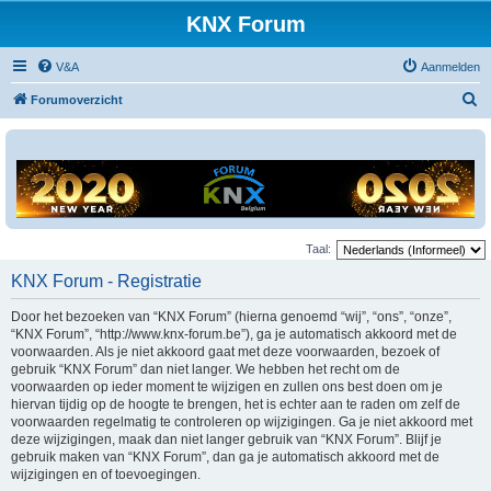
KNX Forum
V&A
Aanmelden
Z
Forumoverzicht
o
e
k
Taal:
KNX Forum - Registratie
Door het bezoeken van “KNX Forum” (hierna genoemd “wij”, “ons”, “onze”,
“KNX Forum”, “http://www.knx-forum.be”), ga je automatisch akkoord met de
voorwaarden. Als je niet akkoord gaat met deze voorwaarden, bezoek of
gebruik “KNX Forum” dan niet langer. We hebben het recht om de
voorwaarden op ieder moment te wijzigen en zullen ons best doen om je
hiervan tijdig op de hoogte te brengen, het is echter aan te raden om zelf de
voorwaarden regelmatig te controleren op wijzigingen. Ga je niet akkoord met
deze wijzigingen, maak dan niet langer gebruik van “KNX Forum”. Blijf je
gebruik maken van “KNX Forum”, dan ga je automatisch akkoord met de
wijzigingen en of toevoegingen.