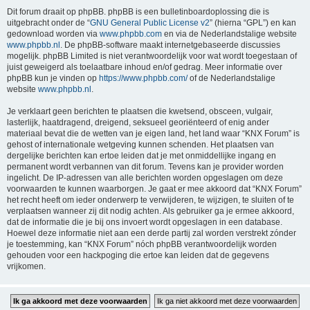
Dit forum draait op phpBB. phpBB is een bulletinboardoplossing die is
uitgebracht onder de “
GNU General Public License v2
” (hierna “GPL”) en kan
gedownload worden via
www.phpbb.com
en via de Nederlandstalige website
www.phpbb.nl
. De phpBB-software maakt internetgebaseerde discussies
mogelijk. phpBB Limited is niet verantwoordelijk voor wat wordt toegestaan of
juist geweigerd als toelaatbare inhoud en/of gedrag. Meer informatie over
phpBB kun je vinden op
https://www.phpbb.com/
of de Nederlandstalige
website
www.phpbb.nl
.
Je verklaart geen berichten te plaatsen die kwetsend, obsceen, vulgair,
lasterlijk, haatdragend, dreigend, seksueel georiënteerd of enig ander
materiaal bevat die de wetten van je eigen land, het land waar “KNX Forum” is
gehost of internationale wetgeving kunnen schenden. Het plaatsen van
dergelijke berichten kan ertoe leiden dat je met onmiddellijke ingang en
permanent wordt verbannen van dit forum. Tevens kan je provider worden
ingelicht. De IP-adressen van alle berichten worden opgeslagen om deze
voorwaarden te kunnen waarborgen. Je gaat er mee akkoord dat “KNX Forum”
het recht heeft om ieder onderwerp te verwijderen, te wijzigen, te sluiten of te
verplaatsen wanneer zij dit nodig achten. Als gebruiker ga je ermee akkoord,
dat de informatie die je bij ons invoert wordt opgeslagen in een database.
Hoewel deze informatie niet aan een derde partij zal worden verstrekt zónder
je toestemming, kan “KNX Forum” nóch phpBB verantwoordelijk worden
gehouden voor een hackpoging die ertoe kan leiden dat de gegevens
vrijkomen.