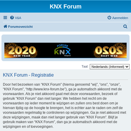
KNX Forum
V&A
Aanmelden
Z
Forumoverzicht
o
e
k
Taal:
KNX Forum - Registratie
Door het bezoeken van “KNX Forum” (hierna genoemd “wij”, “ons”, “onze”,
“KNX Forum”, “http://www.knx-forum.be”), ga je automatisch akkoord met de
voorwaarden. Als je niet akkoord gaat met deze voorwaarden, bezoek of
gebruik “KNX Forum” dan niet langer. We hebben het recht om de
voorwaarden op ieder moment te wijzigen en zullen ons best doen om je
hiervan tijdig op de hoogte te brengen, het is echter aan te raden om zelf de
voorwaarden regelmatig te controleren op wijzigingen. Ga je niet akkoord met
deze wijzigingen, maak dan niet langer gebruik van “KNX Forum”. Blijf je
gebruik maken van “KNX Forum”, dan ga je automatisch akkoord met de
wijzigingen en of toevoegingen.