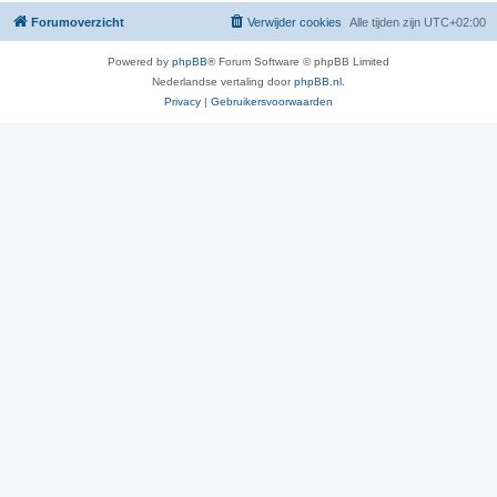
Forumoverzicht
Verwijder cookies
Alle tijden zijn
UTC+02:00
Powered by
phpBB
® Forum Software © phpBB Limited
Nederlandse vertaling door
phpBB.nl
.
Privacy
|
Gebruikersvoorwaarden