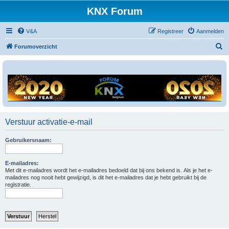
KNX Forum
V&A
Registreer
Aanmelden
Z
Forumoverzicht
o
e
k
Verstuur activatie-e-mail
Gebruikersnaam:
E-mailadres:
Met dit e-mailadres wordt het e-mailadres bedoeld dat bij ons bekend is. Als je het e-
mailadres nog nooit hebt gewijzigd, is dit het e-mailadres dat je hebt gebruikt bij de
registratie.