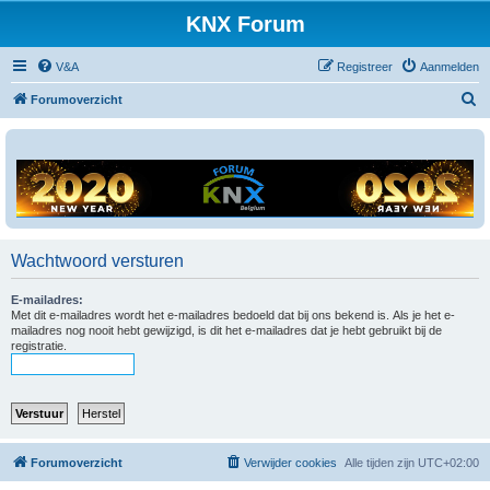
KNX Forum
V&A
Registreer
Aanmelden
Z
Forumoverzicht
o
e
k
Wachtwoord versturen
E-mailadres:
Met dit e-mailadres wordt het e-mailadres bedoeld dat bij ons bekend is. Als je het e-
mailadres nog nooit hebt gewijzigd, is dit het e-mailadres dat je hebt gebruikt bij de
registratie.
Forumoverzicht
Verwijder cookies
Alle tijden zijn
UTC+02:00