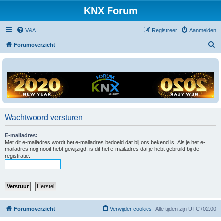
KNX Forum
V&A
Registreer
Aanmelden
Z
Forumoverzicht
o
e
k
Wachtwoord versturen
E-mailadres:
Met dit e-mailadres wordt het e-mailadres bedoeld dat bij ons bekend is. Als je het e-
mailadres nog nooit hebt gewijzigd, is dit het e-mailadres dat je hebt gebruikt bij de
registratie.
Forumoverzicht
Verwijder cookies
Alle tijden zijn
UTC+02:00