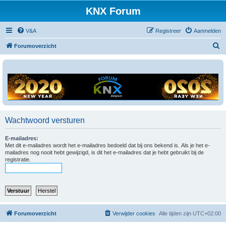
KNX Forum
V&A
Registreer
Aanmelden
Z
Forumoverzicht
o
e
k
Wachtwoord versturen
E-mailadres:
Met dit e-mailadres wordt het e-mailadres bedoeld dat bij ons bekend is. Als je het e-
mailadres nog nooit hebt gewijzigd, is dit het e-mailadres dat je hebt gebruikt bij de
registratie.
Forumoverzicht
Verwijder cookies
Alle tijden zijn
UTC+02:00