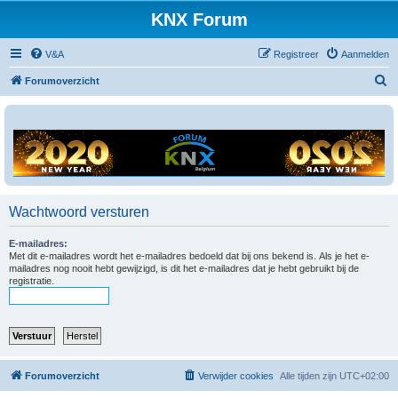
KNX Forum
V&A
Registreer
Aanmelden
Z
Forumoverzicht
o
e
k
Wachtwoord versturen
E-mailadres:
Met dit e-mailadres wordt het e-mailadres bedoeld dat bij ons bekend is. Als je het e-
mailadres nog nooit hebt gewijzigd, is dit het e-mailadres dat je hebt gebruikt bij de
registratie.
Forumoverzicht
Verwijder cookies
Alle tijden zijn
UTC+02:00