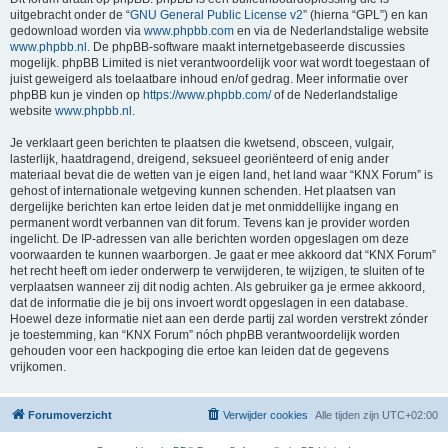
uitgebracht onder de “
GNU General Public License v2
” (hierna “GPL”) en kan
gedownload worden via
www.phpbb.com
en via de Nederlandstalige website
www.phpbb.nl
. De phpBB-software maakt internetgebaseerde discussies
mogelijk. phpBB Limited is niet verantwoordelijk voor wat wordt toegestaan of
juist geweigerd als toelaatbare inhoud en/of gedrag. Meer informatie over
phpBB kun je vinden op
https://www.phpbb.com/
of de Nederlandstalige
website
www.phpbb.nl
.
Je verklaart geen berichten te plaatsen die kwetsend, obsceen, vulgair,
lasterlijk, haatdragend, dreigend, seksueel georiënteerd of enig ander
materiaal bevat die de wetten van je eigen land, het land waar “KNX Forum” is
gehost of internationale wetgeving kunnen schenden. Het plaatsen van
dergelijke berichten kan ertoe leiden dat je met onmiddellijke ingang en
permanent wordt verbannen van dit forum. Tevens kan je provider worden
ingelicht. De IP-adressen van alle berichten worden opgeslagen om deze
voorwaarden te kunnen waarborgen. Je gaat er mee akkoord dat “KNX Forum”
het recht heeft om ieder onderwerp te verwijderen, te wijzigen, te sluiten of te
verplaatsen wanneer zij dit nodig achten. Als gebruiker ga je ermee akkoord,
dat de informatie die je bij ons invoert wordt opgeslagen in een database.
Hoewel deze informatie niet aan een derde partij zal worden verstrekt zónder
je toestemming, kan “KNX Forum” nóch phpBB verantwoordelijk worden
gehouden voor een hackpoging die ertoe kan leiden dat de gegevens
vrijkomen.
Forumoverzicht
Verwijder cookies
Alle tijden zijn
UTC+02:00