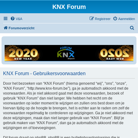
KNX Forum
V&A
Registreer
Aanmelden
Z
Forumoverzicht
o
e
k
KNX Forum - Gebruikersvoorwaarden
Door het bezoeken van “KNX Forum” (hierna genoemd “wij”, “ons”, “onze”,
“KNX Forum”, “http://www.knx-forum.be”), ga je automatisch akkoord met de
voorwaarden. Als je niet akkoord gaat met deze voorwaarden, bezoek of
gebruik “KNX Forum” dan niet langer. We hebben het recht om de
voorwaarden op ieder moment te wijzigen en zullen ons best doen om je
hiervan tijdig op de hoogte te brengen, het is echter aan te raden om zelf de
voorwaarden regelmatig te controleren op wijzigingen. Ga je niet akkoord met
deze wijzigingen, maak dan niet langer gebruik van “KNX Forum”. Blijf je
gebruik maken van “KNX Forum”, dan ga je automatisch akkoord met de
wijzigingen en of toevoegingen.
Dit forum draait op phpBB. phpBB is een bulletinboardoplossing die is