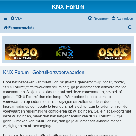
KNX Forum
V&A
Registreer
Aanmelden
Z
Forumoverzicht
o
e
k
KNX Forum - Gebruikersvoorwaarden
Door het bezoeken van “KNX Forum” (hierna genoemd “wij”, “ons”, “onze”,
“KNX Forum”, “http://www.knx-forum.be”), ga je automatisch akkoord met de
voorwaarden. Als je niet akkoord gaat met deze voorwaarden, bezoek of
gebruik “KNX Forum” dan niet langer. We hebben het recht om de
voorwaarden op ieder moment te wijzigen en zullen ons best doen om je
hiervan tijdig op de hoogte te brengen, het is echter aan te raden om zelf de
voorwaarden regelmatig te controleren op wijzigingen. Ga je niet akkoord met
deze wijzigingen, maak dan niet langer gebruik van “KNX Forum”. Blijf je
gebruik maken van “KNX Forum”, dan ga je automatisch akkoord met de
wijzigingen en of toevoegingen.
Dit forum draait op phpBB. phpBB is een bulletinboardoplossing die is