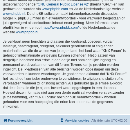
uitgebracht onder de “
GNU General Public License v2
” (hierna “GPL”) en kan
gedownload worden via
www.phpbb.com
en via de Nederlandstalige website
www.phpbb.nl
. De phpBB-software maakt internetgebaseerde discussies
mogelijk. phpBB Limited is niet verantwoordelijk voor wat wordt toegestaan of
juist geweigerd als toelaatbare inhoud en/of gedrag. Meer informatie over
phpBB kun je vinden op
https://www.phpbb.com/
of de Nederlandstalige
website
www.phpbb.nl
.
Je verklaart geen berichten te plaatsen die kwetsend, obsceen, vulgair,
lasterlijk, haatdragend, dreigend, seksueel georiënteerd of enig ander
materiaal bevat die de wetten van je eigen land, het land waar “KNX Forum” is
gehost of internationale wetgeving kunnen schenden. Het plaatsen van
dergelijke berichten kan ertoe leiden dat je met onmiddellijke ingang en
permanent wordt verbannen van dit forum. Tevens kan je provider worden
ingelicht. De IP-adressen van alle berichten worden opgeslagen om deze
voorwaarden te kunnen waarborgen. Je gaat er mee akkoord dat “KNX Forum”
het recht heeft om ieder onderwerp te verwijderen, te wijzigen, te sluiten of te
verplaatsen wanneer zij dit nodig achten. Als gebruiker ga je ermee akkoord,
dat de informatie die je bij ons invoert wordt opgeslagen in een database.
Hoewel deze informatie niet aan een derde partij zal worden verstrekt zónder
je toestemming, kan “KNX Forum” nóch phpBB verantwoordelijk worden
gehouden voor een hackpoging die ertoe kan leiden dat de gegevens
vrijkomen.
Forumoverzicht
Verwijder cookies
Alle tijden zijn
UTC+02:00