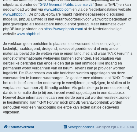
uitgebracht onder de “
GNU General Public License v2
” (hierna “GPL”) en kan
gedownload worden via
www.phpbb.com
en via de Nederlandstalige website
www.phpbb.nl
. De phpBB-software maakt internetgebaseerde discussies
mogelijk. phpBB Limited is niet verantwoordelijk voor wat wordt toegestaan of
juist geweigerd als toelaatbare inhoud en/of gedrag. Meer informatie over
phpBB kun je vinden op
https://www.phpbb.com/
of de Nederlandstalige
website
www.phpbb.nl
.
Je verklaart geen berichten te plaatsen die kwetsend, obsceen, vulgair,
lasterlijk, haatdragend, dreigend, seksueel georiënteerd of enig ander
materiaal bevat die de wetten van je eigen land, het land waar “KNX Forum” is
gehost of internationale wetgeving kunnen schenden. Het plaatsen van
dergelijke berichten kan ertoe leiden dat je met onmiddellijke ingang en
permanent wordt verbannen van dit forum. Tevens kan je provider worden
ingelicht. De IP-adressen van alle berichten worden opgeslagen om deze
voorwaarden te kunnen waarborgen. Je gaat er mee akkoord dat “KNX Forum”
het recht heeft om ieder onderwerp te verwijderen, te wijzigen, te sluiten of te
verplaatsen wanneer zij dit nodig achten. Als gebruiker ga je ermee akkoord,
dat de informatie die je bij ons invoert wordt opgeslagen in een database.
Hoewel deze informatie niet aan een derde partij zal worden verstrekt zónder
je toestemming, kan “KNX Forum” nóch phpBB verantwoordelijk worden
gehouden voor een hackpoging die ertoe kan leiden dat de gegevens
vrijkomen.
Forumoverzicht
Verwijder cookies
Alle tijden zijn
UTC+02:00