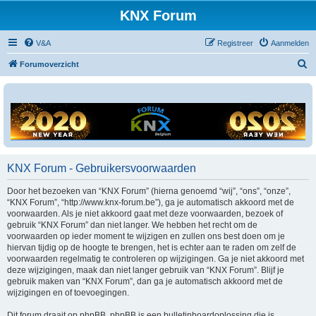
KNX Forum
V&A
Registreer
Aanmelden
Z
Forumoverzicht
o
e
k
KNX Forum - Gebruikersvoorwaarden
Door het bezoeken van “KNX Forum” (hierna genoemd “wij”, “ons”, “onze”,
“KNX Forum”, “http://www.knx-forum.be”), ga je automatisch akkoord met de
voorwaarden. Als je niet akkoord gaat met deze voorwaarden, bezoek of
gebruik “KNX Forum” dan niet langer. We hebben het recht om de
voorwaarden op ieder moment te wijzigen en zullen ons best doen om je
hiervan tijdig op de hoogte te brengen, het is echter aan te raden om zelf de
voorwaarden regelmatig te controleren op wijzigingen. Ga je niet akkoord met
deze wijzigingen, maak dan niet langer gebruik van “KNX Forum”. Blijf je
gebruik maken van “KNX Forum”, dan ga je automatisch akkoord met de
wijzigingen en of toevoegingen.
Dit forum draait op phpBB. phpBB is een bulletinboardoplossing die is