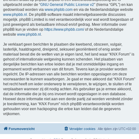
uitgebracht onder de “
GNU General Public License v2
” (hierna “GPL”) en kan
gedownload worden via
www.phpbb.com
en via de Nederlandstalige website
www.phpbb.nl
. De phpBB-software maakt internetgebaseerde discussies
mogelijk. phpBB Limited is niet verantwoordelijk voor wat wordt toegestaan of
juist geweigerd als toelaatbare inhoud en/of gedrag. Meer informatie over
phpBB kun je vinden op
https://www.phpbb.com/
of de Nederlandstalige
website
www.phpbb.nl
.
Je verklaart geen berichten te plaatsen die kwetsend, obsceen, vulgair,
lasterlijk, haatdragend, dreigend, seksueel georiënteerd of enig ander
materiaal bevat die de wetten van je eigen land, het land waar “KNX Forum” is
gehost of internationale wetgeving kunnen schenden. Het plaatsen van
dergelijke berichten kan ertoe leiden dat je met onmiddellijke ingang en
permanent wordt verbannen van dit forum. Tevens kan je provider worden
ingelicht. De IP-adressen van alle berichten worden opgeslagen om deze
voorwaarden te kunnen waarborgen. Je gaat er mee akkoord dat “KNX Forum”
het recht heeft om ieder onderwerp te verwijderen, te wijzigen, te sluiten of te
verplaatsen wanneer zij dit nodig achten. Als gebruiker ga je ermee akkoord,
dat de informatie die je bij ons invoert wordt opgeslagen in een database.
Hoewel deze informatie niet aan een derde partij zal worden verstrekt zónder
je toestemming, kan “KNX Forum” nóch phpBB verantwoordelijk worden
gehouden voor een hackpoging die ertoe kan leiden dat de gegevens
vrijkomen.
Forumoverzicht
Verwijder cookies
Alle tijden zijn
UTC+02:00