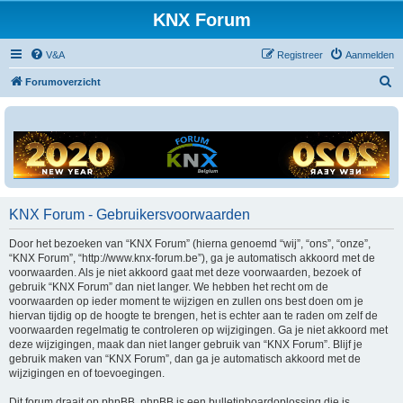
KNX Forum
V&A
Registreer
Aanmelden
Z
Forumoverzicht
o
e
k
KNX Forum - Gebruikersvoorwaarden
Door het bezoeken van “KNX Forum” (hierna genoemd “wij”, “ons”, “onze”,
“KNX Forum”, “http://www.knx-forum.be”), ga je automatisch akkoord met de
voorwaarden. Als je niet akkoord gaat met deze voorwaarden, bezoek of
gebruik “KNX Forum” dan niet langer. We hebben het recht om de
voorwaarden op ieder moment te wijzigen en zullen ons best doen om je
hiervan tijdig op de hoogte te brengen, het is echter aan te raden om zelf de
voorwaarden regelmatig te controleren op wijzigingen. Ga je niet akkoord met
deze wijzigingen, maak dan niet langer gebruik van “KNX Forum”. Blijf je
gebruik maken van “KNX Forum”, dan ga je automatisch akkoord met de
wijzigingen en of toevoegingen.
Dit forum draait op phpBB. phpBB is een bulletinboardoplossing die is