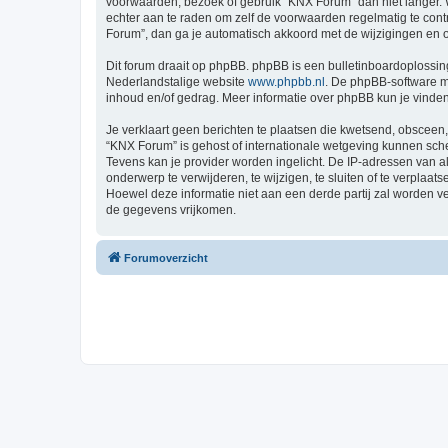
voorwaarden, bezoek of gebruik “KNX Forum” dan niet langer. W
echter aan te raden om zelf de voorwaarden regelmatig te cont
Forum”, dan ga je automatisch akkoord met de wijzigingen en 
Dit forum draait op phpBB. phpBB is een bulletinboardoplossing
Nederlandstalige website
www.phpbb.nl
. De phpBB-software ma
inhoud en/of gedrag. Meer informatie over phpBB kun je vinde
Je verklaart geen berichten te plaatsen die kwetsend, obsceen, 
“KNX Forum” is gehost of internationale wetgeving kunnen sche
Tevens kan je provider worden ingelicht. De IP-adressen van
onderwerp te verwijderen, te wijzigen, te sluiten of te verplaat
Hoewel deze informatie niet aan een derde partij zal worden 
de gegevens vrijkomen.
Forumoverzicht