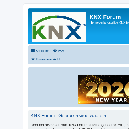
KNX Forum
Het nederlandstalige KNX f
Snelle links
V&A
Forumoverzicht
KNX Forum - Gebruikersvoorwaarden
Door het bezoeken van “KNX Forum” (hierna genoemd “wij”, “ons