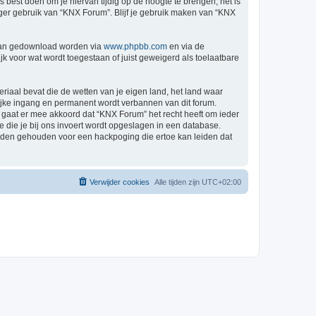
est doen om je hiervan tijdig op de hoogte te brengen, het is
nger gebruik van “KNX Forum”. Blijf je gebruik maken van “KNX
 kan gedownload worden via
www.phpbb.com
en via de
k voor wat wordt toegestaan of juist geweigerd als toelaatbare
eriaal bevat die de wetten van je eigen land, het land waar
lijke ingang en permanent wordt verbannen van dit forum.
gaat er mee akkoord dat “KNX Forum” het recht heeft om ieder
ie die je bij ons invoert wordt opgeslagen in een database.
rden gehouden voor een hackpoging die ertoe kan leiden dat
Verwijder cookies
Alle tijden zijn
UTC+02:00