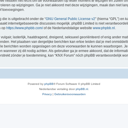
e hebben het recht om de voorwaarden op ieder moment te wijzigen en zullen ons b
roleren op wijzigingen. Ga je niet akkoord met deze wijzigingen, maak dan niet la
of toevoegingen.
 die is uitgebracht onder de “
GNU General Public License v2
” (hierna “GPL”) en
akt internetgebaseerde discussies mogelijk. phpBB Limited is niet verantwoordelij
n op
https://www.phpbb.com/
of de Nederlandstalige website
www.phpbb.nl
.
vulgair, lasterlijk, haatdragend, dreigend, seksueel georiënteerd of enig ander mat
nden. Het plaatsen van dergelijke berichten kan ertoe leiden dat je met onmiddel
 alle berichten worden opgeslagen om deze voorwaarden te kunnen waarborgen. Je 
sen wanneer zij dit nodig achten. Als gebruiker ga je ermee akkoord, dat de informat
verstrekt zónder je toestemming, kan “KNX Forum” nóch phpBB verantwoordelijk wo
Powered by
phpBB
® Forum Software © phpBB Limited
Nederlandse vertaling door
phpBB.nl
.
Privacy
|
Gebruikersvoorwaarden