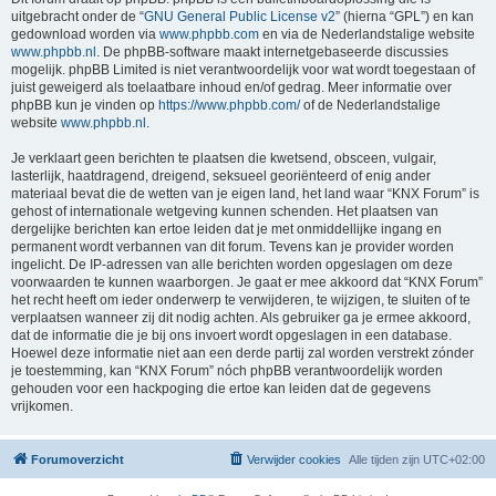
uitgebracht onder de “
GNU General Public License v2
” (hierna “GPL”) en kan
gedownload worden via
www.phpbb.com
en via de Nederlandstalige website
www.phpbb.nl
. De phpBB-software maakt internetgebaseerde discussies
mogelijk. phpBB Limited is niet verantwoordelijk voor wat wordt toegestaan of
juist geweigerd als toelaatbare inhoud en/of gedrag. Meer informatie over
phpBB kun je vinden op
https://www.phpbb.com/
of de Nederlandstalige
website
www.phpbb.nl
.
Je verklaart geen berichten te plaatsen die kwetsend, obsceen, vulgair,
lasterlijk, haatdragend, dreigend, seksueel georiënteerd of enig ander
materiaal bevat die de wetten van je eigen land, het land waar “KNX Forum” is
gehost of internationale wetgeving kunnen schenden. Het plaatsen van
dergelijke berichten kan ertoe leiden dat je met onmiddellijke ingang en
permanent wordt verbannen van dit forum. Tevens kan je provider worden
ingelicht. De IP-adressen van alle berichten worden opgeslagen om deze
voorwaarden te kunnen waarborgen. Je gaat er mee akkoord dat “KNX Forum”
het recht heeft om ieder onderwerp te verwijderen, te wijzigen, te sluiten of te
verplaatsen wanneer zij dit nodig achten. Als gebruiker ga je ermee akkoord,
dat de informatie die je bij ons invoert wordt opgeslagen in een database.
Hoewel deze informatie niet aan een derde partij zal worden verstrekt zónder
je toestemming, kan “KNX Forum” nóch phpBB verantwoordelijk worden
gehouden voor een hackpoging die ertoe kan leiden dat de gegevens
vrijkomen.
Forumoverzicht
Verwijder cookies
Alle tijden zijn
UTC+02:00