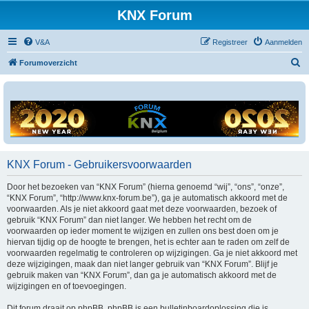
KNX Forum
V&A
Registreer
Aanmelden
Z
Forumoverzicht
o
e
k
KNX Forum - Gebruikersvoorwaarden
Door het bezoeken van “KNX Forum” (hierna genoemd “wij”, “ons”, “onze”,
“KNX Forum”, “http://www.knx-forum.be”), ga je automatisch akkoord met de
voorwaarden. Als je niet akkoord gaat met deze voorwaarden, bezoek of
gebruik “KNX Forum” dan niet langer. We hebben het recht om de
voorwaarden op ieder moment te wijzigen en zullen ons best doen om je
hiervan tijdig op de hoogte te brengen, het is echter aan te raden om zelf de
voorwaarden regelmatig te controleren op wijzigingen. Ga je niet akkoord met
deze wijzigingen, maak dan niet langer gebruik van “KNX Forum”. Blijf je
gebruik maken van “KNX Forum”, dan ga je automatisch akkoord met de
wijzigingen en of toevoegingen.
Dit forum draait op phpBB. phpBB is een bulletinboardoplossing die is