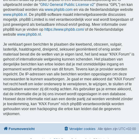
uitgebracht onder de “
GNU General Public License v2
” (hierna “GPL”) en kan
gedownload worden via
www.phpbb.com
en via de Nederlandstalige website
www.phpbb.nl
. De phpBB-software maakt internetgebaseerde discussies
mogelijk. phpBB Limited is niet verantwoordelijk voor wat wordt toegestaan of
juist geweigerd als toelaatbare inhoud en/of gedrag. Meer informatie over
phpBB kun je vinden op
https://www.phpbb.com/
of de Nederlandstalige
website
www.phpbb.nl
.
Je verklaart geen berichten te plaatsen die kwetsend, obsceen, vulgair,
lasterlijk, haatdragend, dreigend, seksueel georiënteerd of enig ander
materiaal bevat die de wetten van je eigen land, het land waar “KNX Forum” is
gehost of internationale wetgeving kunnen schenden. Het plaatsen van
dergelijke berichten kan ertoe leiden dat je met onmiddellijke ingang en
permanent wordt verbannen van dit forum. Tevens kan je provider worden
ingelicht. De IP-adressen van alle berichten worden opgeslagen om deze
voorwaarden te kunnen waarborgen. Je gaat er mee akkoord dat “KNX Forum”
het recht heeft om ieder onderwerp te verwijderen, te wijzigen, te sluiten of te
verplaatsen wanneer zij dit nodig achten. Als gebruiker ga je ermee akkoord,
dat de informatie die je bij ons invoert wordt opgeslagen in een database.
Hoewel deze informatie niet aan een derde partij zal worden verstrekt zónder
je toestemming, kan “KNX Forum” nóch phpBB verantwoordelijk worden
gehouden voor een hackpoging die ertoe kan leiden dat de gegevens
vrijkomen.
Forumoverzicht
Verwijder cookies
Alle tijden zijn
UTC+02:00