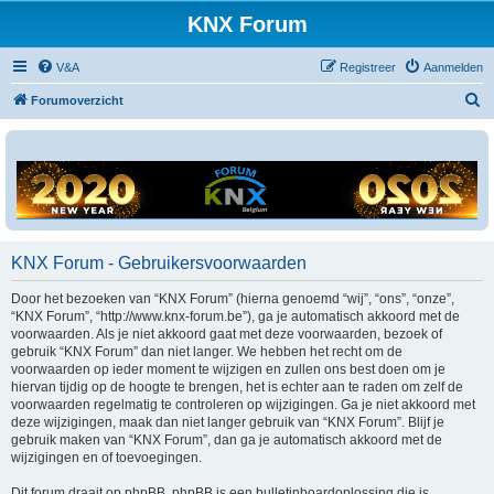
KNX Forum
V&A
Registreer
Aanmelden
Z
Forumoverzicht
o
e
k
KNX Forum - Gebruikersvoorwaarden
Door het bezoeken van “KNX Forum” (hierna genoemd “wij”, “ons”, “onze”,
“KNX Forum”, “http://www.knx-forum.be”), ga je automatisch akkoord met de
voorwaarden. Als je niet akkoord gaat met deze voorwaarden, bezoek of
gebruik “KNX Forum” dan niet langer. We hebben het recht om de
voorwaarden op ieder moment te wijzigen en zullen ons best doen om je
hiervan tijdig op de hoogte te brengen, het is echter aan te raden om zelf de
voorwaarden regelmatig te controleren op wijzigingen. Ga je niet akkoord met
deze wijzigingen, maak dan niet langer gebruik van “KNX Forum”. Blijf je
gebruik maken van “KNX Forum”, dan ga je automatisch akkoord met de
wijzigingen en of toevoegingen.
Dit forum draait op phpBB. phpBB is een bulletinboardoplossing die is