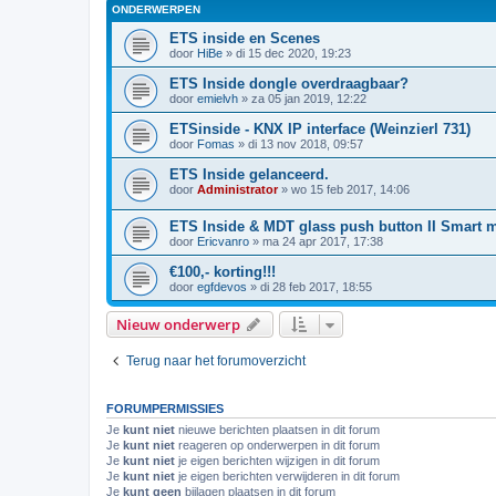
ONDERWERPEN
ETS inside en Scenes
door
HiBe
»
di 15 dec 2020, 19:23
ETS Inside dongle overdraagbaar?
door
emielvh
»
za 05 jan 2019, 12:22
ETSinside - KNX IP interface (Weinzierl 731)
door
Fomas
»
di 13 nov 2018, 09:57
ETS Inside gelanceerd.
door
Administrator
»
wo 15 feb 2017, 14:06
ETS Inside & MDT glass push button II Smart m
door
Ericvanro
»
ma 24 apr 2017, 17:38
€100,- korting!!!
door
egfdevos
»
di 28 feb 2017, 18:55
Nieuw onderwerp
Terug naar het forumoverzicht
FORUMPERMISSIES
Je
kunt niet
nieuwe berichten plaatsen in dit forum
Je
kunt niet
reageren op onderwerpen in dit forum
Je
kunt niet
je eigen berichten wijzigen in dit forum
Je
kunt niet
je eigen berichten verwijderen in dit forum
Je
kunt geen
bijlagen plaatsen in dit forum