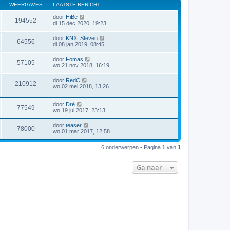
WEERGAVES
LAATSTE BERICHT
door
HiBe
194552
di 15 dec 2020, 19:23
door
KNX_Steven
64556
di 08 jan 2019, 08:45
door
Fomas
57105
wo 21 nov 2018, 16:19
door
RedC
210912
wo 02 mei 2018, 13:26
door
Dré
77549
wo 19 jul 2017, 23:13
door
teaser
78000
wo 01 mar 2017, 12:58
6 onderwerpen • Pagina
1
van
1
Ga naar