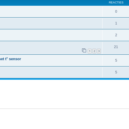
REACTIES
0
1
2
21
1
2
3
et t° sensor
5
5