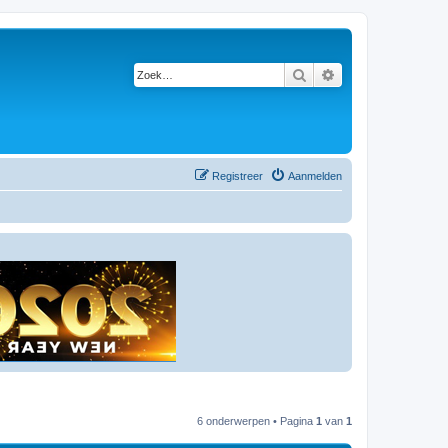
Zoek
Uitgebreid zoeken
Registreer
Aanmelden
6 onderwerpen • Pagina
1
van
1