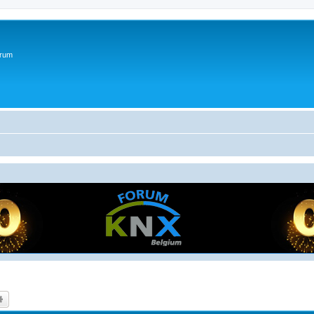
orum
k
Uitgebreid zoeken