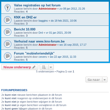
Valse registraties op het forum
Laatste bericht door
Administrator
«
zo 08 jan 2012, 21:26
Reacties:
4
KNX en DHZ-er
Laatste bericht door
baggins
«
do 18 feb 2021, 10:06
Reacties:
3
Bericht 10.000
Laatste bericht door
Dré
«
vr 01 jan 2021, 20:09
Reacties:
3
Verhuisd naar www.knx-forum.be
Laatste bericht door
Administrator
«
wo 16 sep 2015, 17:17
Reacties:
5
Forum "mobielvriendelijk"
Laatste bericht door
cevers
«
wo 22 apr 2015, 11:33
Reacties:
5
Nieuw onderwerp
5 onderwerpen • Pagina
1
van
1
Ga naar
FORUMPERMISSIES
Je
kunt niet
nieuwe berichten plaatsen in dit forum
Je
kunt niet
reageren op onderwerpen in dit forum
Je
kunt niet
je eigen berichten wijzigen in dit forum
Je
kunt niet
je eigen berichten verwijderen in dit forum
Je
kunt geen
bijlagen plaatsen in dit forum