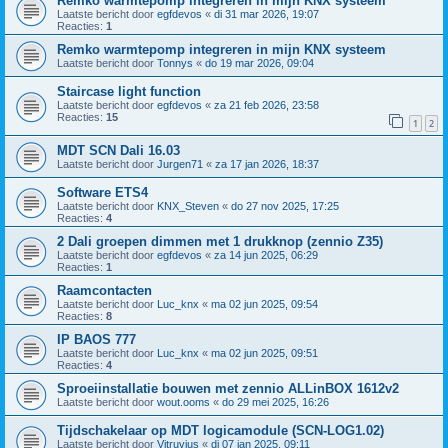
Remko warmtepomp integreren in mijn KNX systeem
Laatste bericht door
egfdevos
«
di 31 mar 2026, 19:07
Reacties:
1
Remko warmtepomp integreren in mijn KNX systeem
Laatste bericht door
Tonnys
«
do 19 mar 2026, 09:04
Staircase light function
Laatste bericht door
egfdevos
«
za 21 feb 2026, 23:58
Reacties:
15
1
2
MDT SCN Dali 16.03
Laatste bericht door
Jurgen71
«
za 17 jan 2026, 18:37
Software ETS4
Laatste bericht door
KNX_Steven
«
do 27 nov 2025, 17:25
Reacties:
4
2 Dali groepen dimmen met 1 drukknop (zennio Z35)
Laatste bericht door
egfdevos
«
za 14 jun 2025, 06:29
Reacties:
1
Raamcontacten
Laatste bericht door
Luc_knx
«
ma 02 jun 2025, 09:54
Reacties:
8
IP BAOS 777
Laatste bericht door
Luc_knx
«
ma 02 jun 2025, 09:51
Reacties:
4
Sproeiinstallatie bouwen met zennio ALLinBOX 1612v2
Laatste bericht door
wout.ooms
«
do 29 mei 2025, 16:26
Tijdschakelaar op MDT logicamodule (SCN-LOG1.02)
Laatste bericht door
Vitruvius
«
di 07 jan 2025, 09:11