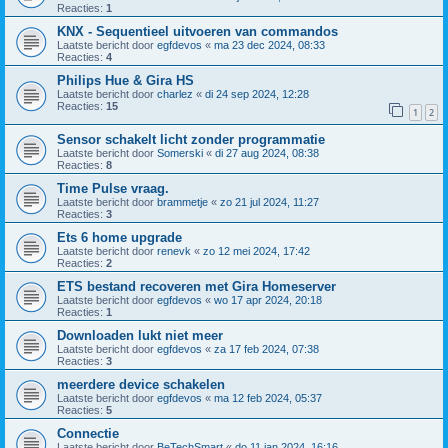
Reacties:
1
KNX - Sequentieel uitvoeren van commandos
Laatste bericht door
egfdevos
«
ma 23 dec 2024, 08:33
Reacties:
4
Philips Hue & Gira HS
Laatste bericht door
charlez
«
di 24 sep 2024, 12:28
Reacties:
15
1
2
Sensor schakelt licht zonder programmatie
Laatste bericht door
Somerski
«
di 27 aug 2024, 08:38
Reacties:
8
Time Pulse vraag.
Laatste bericht door
brammetje
«
zo 21 jul 2024, 11:27
Reacties:
3
Ets 6 home upgrade
Laatste bericht door
renevk
«
zo 12 mei 2024, 17:42
Reacties:
2
ETS bestand recoveren met Gira Homeserver
Laatste bericht door
egfdevos
«
wo 17 apr 2024, 20:18
Reacties:
1
Downloaden lukt niet meer
Laatste bericht door
egfdevos
«
za 17 feb 2024, 07:38
Reacties:
3
meerdere device schakelen
Laatste bericht door
egfdevos
«
ma 12 feb 2024, 05:37
Reacties:
5
Connectie
Laatste bericht door
BeTechSmart
«
do 11 jan 2024, 16:16