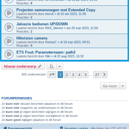
Reacties:
8
Projecten samenvoegen met Extended Copy
Laatste bericht door
tmvvk
«
di 10 okt 2023, 11:05
Reacties:
2
Jaloezie bedienen UP/DOWN
Laatste bericht door
KNX_Steven
«
wo 20 sep 2023, 11:59
Reacties:
2
Hikvision camera
Laatste bericht door
RonnyC
«
di 19 sep 2023, 09:51
Reacties:
5
ETS Fout: Parameternaam: path2
Laatste bericht door
Niki
«
di 22 aug 2023, 15:32
Nieuw onderwerp
Pagina
1
van
27
1
2
3
4
5
27
Volgende
665 onderwerpen
…
Ga naar
FORUMPERMISSIES
Je
kunt niet
nieuwe berichten plaatsen in dit forum
Je
kunt niet
reageren op onderwerpen in dit forum
Je
kunt niet
je eigen berichten wijzigen in dit forum
Je
kunt niet
je eigen berichten verwijderen in dit forum
Je
kunt geen
bijlagen plaatsen in dit forum
Forumoverzicht
Verwijder cookies
Alle tijden zijn
UTC+02:00