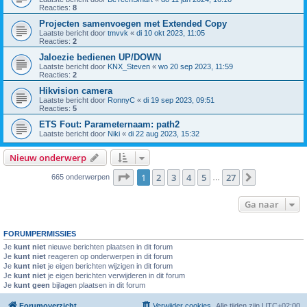
Reacties:
8
Projecten samenvoegen met Extended Copy
Laatste bericht door
tmvvk
«
di 10 okt 2023, 11:05
Reacties:
2
Jaloezie bedienen UP/DOWN
Laatste bericht door
KNX_Steven
«
wo 20 sep 2023, 11:59
Reacties:
2
Hikvision camera
Laatste bericht door
RonnyC
«
di 19 sep 2023, 09:51
Reacties:
5
ETS Fout: Parameternaam: path2
Laatste bericht door
Niki
«
di 22 aug 2023, 15:32
Nieuw onderwerp
Pagina
1
van
27
1
2
3
4
5
27
Volgende
665 onderwerpen
…
Ga naar
FORUMPERMISSIES
Je
kunt niet
nieuwe berichten plaatsen in dit forum
Je
kunt niet
reageren op onderwerpen in dit forum
Je
kunt niet
je eigen berichten wijzigen in dit forum
Je
kunt niet
je eigen berichten verwijderen in dit forum
Je
kunt geen
bijlagen plaatsen in dit forum
Forumoverzicht
Verwijder cookies
Alle tijden zijn
UTC+02:00