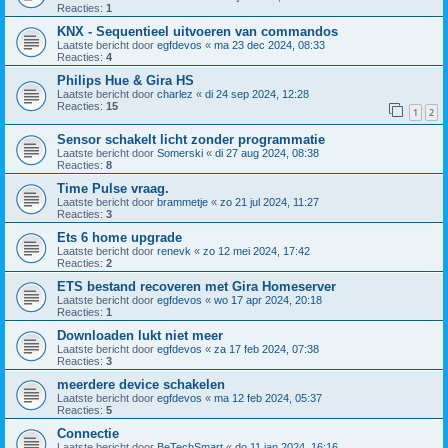
Reacties:
1
KNX - Sequentieel uitvoeren van commandos
Laatste bericht door
egfdevos
«
ma 23 dec 2024, 08:33
Reacties:
4
Philips Hue & Gira HS
Laatste bericht door
charlez
«
di 24 sep 2024, 12:28
Reacties:
15
1
2
Sensor schakelt licht zonder programmatie
Laatste bericht door
Somerski
«
di 27 aug 2024, 08:38
Reacties:
8
Time Pulse vraag.
Laatste bericht door
brammetje
«
zo 21 jul 2024, 11:27
Reacties:
3
Ets 6 home upgrade
Laatste bericht door
renevk
«
zo 12 mei 2024, 17:42
Reacties:
2
ETS bestand recoveren met Gira Homeserver
Laatste bericht door
egfdevos
«
wo 17 apr 2024, 20:18
Reacties:
1
Downloaden lukt niet meer
Laatste bericht door
egfdevos
«
za 17 feb 2024, 07:38
Reacties:
3
meerdere device schakelen
Laatste bericht door
egfdevos
«
ma 12 feb 2024, 05:37
Reacties:
5
Connectie
Laatste bericht door
BeTechSmart
«
do 11 jan 2024, 16:16