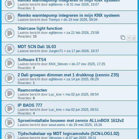
Remko warmtepomp integreren in mijn KNX systeem
Laatste bericht door
egfdevos
«
di 31 mar 2026, 19:07
Reacties:
1
Remko warmtepomp integreren in mijn KNX systeem
Laatste bericht door
Tonnys
«
do 19 mar 2026, 09:04
Staircase light function
Laatste bericht door
egfdevos
«
za 21 feb 2026, 23:58
Reacties:
15
1
2
MDT SCN Dali 16.03
Laatste bericht door
Jurgen71
«
za 17 jan 2026, 18:37
Software ETS4
Laatste bericht door
KNX_Steven
«
do 27 nov 2025, 17:25
Reacties:
4
2 Dali groepen dimmen met 1 drukknop (zennio Z35)
Laatste bericht door
egfdevos
«
za 14 jun 2025, 06:29
Reacties:
1
Raamcontacten
Laatste bericht door
Luc_knx
«
ma 02 jun 2025, 09:54
Reacties:
8
IP BAOS 777
Laatste bericht door
Luc_knx
«
ma 02 jun 2025, 09:51
Reacties:
4
Sproeiinstallatie bouwen met zennio ALLinBOX 1612v2
Laatste bericht door
wout.ooms
«
do 29 mei 2025, 16:26
Tijdschakelaar op MDT logicamodule (SCN-LOG1.02)
Laatste bericht door
Vitruvius
«
di 07 jan 2025, 09:11