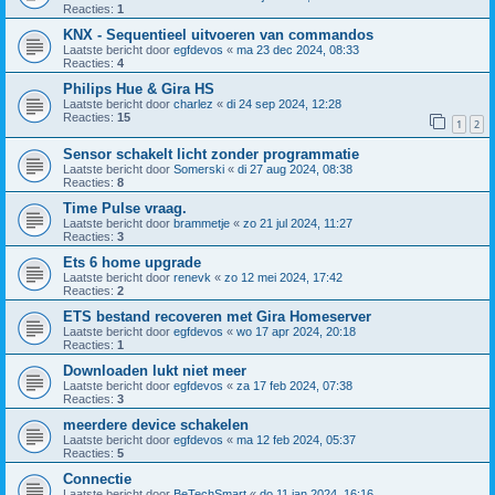
Reacties:
1
KNX - Sequentieel uitvoeren van commandos
Laatste bericht door
egfdevos
«
ma 23 dec 2024, 08:33
Reacties:
4
Philips Hue & Gira HS
Laatste bericht door
charlez
«
di 24 sep 2024, 12:28
Reacties:
15
1
2
Sensor schakelt licht zonder programmatie
Laatste bericht door
Somerski
«
di 27 aug 2024, 08:38
Reacties:
8
Time Pulse vraag.
Laatste bericht door
brammetje
«
zo 21 jul 2024, 11:27
Reacties:
3
Ets 6 home upgrade
Laatste bericht door
renevk
«
zo 12 mei 2024, 17:42
Reacties:
2
ETS bestand recoveren met Gira Homeserver
Laatste bericht door
egfdevos
«
wo 17 apr 2024, 20:18
Reacties:
1
Downloaden lukt niet meer
Laatste bericht door
egfdevos
«
za 17 feb 2024, 07:38
Reacties:
3
meerdere device schakelen
Laatste bericht door
egfdevos
«
ma 12 feb 2024, 05:37
Reacties:
5
Connectie
Laatste bericht door
BeTechSmart
«
do 11 jan 2024, 16:16