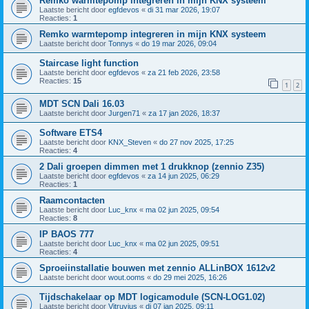
Remko warmtepomp integreren in mijn KNX systeem
Laatste bericht door
egfdevos
«
di 31 mar 2026, 19:07
Reacties:
1
Remko warmtepomp integreren in mijn KNX systeem
Laatste bericht door
Tonnys
«
do 19 mar 2026, 09:04
Staircase light function
Laatste bericht door
egfdevos
«
za 21 feb 2026, 23:58
Reacties:
15
1
2
MDT SCN Dali 16.03
Laatste bericht door
Jurgen71
«
za 17 jan 2026, 18:37
Software ETS4
Laatste bericht door
KNX_Steven
«
do 27 nov 2025, 17:25
Reacties:
4
2 Dali groepen dimmen met 1 drukknop (zennio Z35)
Laatste bericht door
egfdevos
«
za 14 jun 2025, 06:29
Reacties:
1
Raamcontacten
Laatste bericht door
Luc_knx
«
ma 02 jun 2025, 09:54
Reacties:
8
IP BAOS 777
Laatste bericht door
Luc_knx
«
ma 02 jun 2025, 09:51
Reacties:
4
Sproeiinstallatie bouwen met zennio ALLinBOX 1612v2
Laatste bericht door
wout.ooms
«
do 29 mei 2025, 16:26
Tijdschakelaar op MDT logicamodule (SCN-LOG1.02)
Laatste bericht door
Vitruvius
«
di 07 jan 2025, 09:11