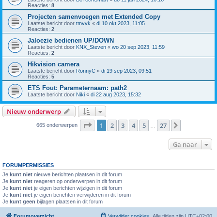
Reacties:
8
Projecten samenvoegen met Extended Copy
Laatste bericht door
tmvvk
«
di 10 okt 2023, 11:05
Reacties:
2
Jaloezie bedienen UP/DOWN
Laatste bericht door
KNX_Steven
«
wo 20 sep 2023, 11:59
Reacties:
2
Hikvision camera
Laatste bericht door
RonnyC
«
di 19 sep 2023, 09:51
Reacties:
5
ETS Fout: Parameternaam: path2
Laatste bericht door
Niki
«
di 22 aug 2023, 15:32
Nieuw onderwerp
Pagina
1
van
27
1
2
3
4
5
27
Volgende
665 onderwerpen
…
Ga naar
FORUMPERMISSIES
Je
kunt niet
nieuwe berichten plaatsen in dit forum
Je
kunt niet
reageren op onderwerpen in dit forum
Je
kunt niet
je eigen berichten wijzigen in dit forum
Je
kunt niet
je eigen berichten verwijderen in dit forum
Je
kunt geen
bijlagen plaatsen in dit forum
Forumoverzicht
Verwijder cookies
Alle tijden zijn
UTC+02:00