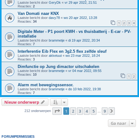
Laatste bericht door
GeryDk
«
vr 29 apr 2022, 21:51
Reacties:
2
Van Domati naar KNX
Laatste bericht door
davy78
«
wo 20 apr 2022, 13:28
Reacties:
34
1
2
3
4
Digitale Meter - P1 poort KWH - vs thuisbatterij - E-car - PV-
installatie
Laatste bericht door
brammetje
«
di 19 apr 2022, 20:34
Reacties:
7
Interferentie Eib Flex en 3g2.5 flex zelfde sleuf
Laatste bericht door
akketuut
«
wo 23 mar 2022, 18:24
Reacties:
3
Dimfunctie op Jung dimactor uitschakelen
Laatste bericht door
brammetje
«
vr 04 mar 2022, 09:55
Reacties:
10
1
2
Alarm met bewegingssensor.
Laatste bericht door
brammetje
«
do 10 feb 2022, 19:38
Reacties:
7
Nieuw onderwerp
Pagina
1
van
9
1
2
3
4
5
9
Volgende
212 onderwerpen
…
Ga naar
FORUMPERMISSIES