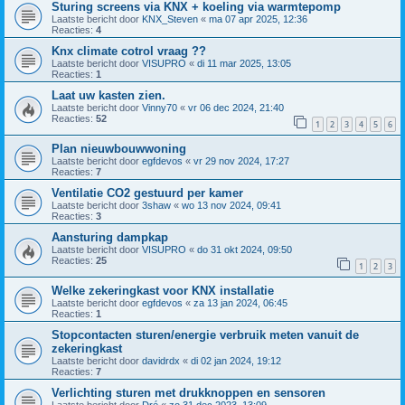
Sturing screens via KNX + koeling via warmtepomp
Laatste bericht door
KNX_Steven
«
ma 07 apr 2025, 12:36
Reacties:
4
Knx climate cotrol vraag ??
Laatste bericht door
VISUPRO
«
di 11 mar 2025, 13:05
Reacties:
1
Laat uw kasten zien.
Laatste bericht door
Vinny70
«
vr 06 dec 2024, 21:40
Reacties:
52
1
2
3
4
5
6
Plan nieuwbouwwoning
Laatste bericht door
egfdevos
«
vr 29 nov 2024, 17:27
Reacties:
7
Ventilatie CO2 gestuurd per kamer
Laatste bericht door
3shaw
«
wo 13 nov 2024, 09:41
Reacties:
3
Aansturing dampkap
Laatste bericht door
VISUPRO
«
do 31 okt 2024, 09:50
Reacties:
25
1
2
3
Welke zekeringkast voor KNX installatie
Laatste bericht door
egfdevos
«
za 13 jan 2024, 06:45
Reacties:
1
Stopcontacten sturen/energie verbruik meten vanuit de
zekeringkast
Laatste bericht door
davidrdx
«
di 02 jan 2024, 19:12
Reacties:
7
Verlichting sturen met drukknoppen en sensoren
Laatste bericht door
Dré
«
zo 31 dec 2023, 13:09