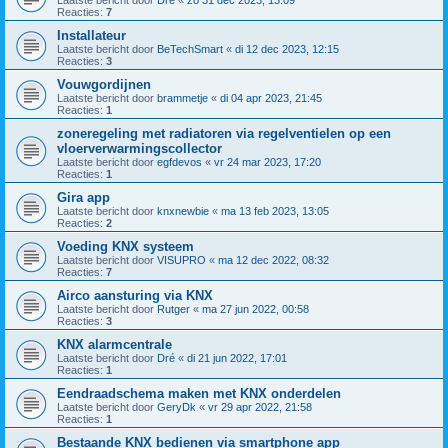
Reacties:
7
Installateur
Laatste bericht door
BeTechSmart
«
di 12 dec 2023, 12:15
Reacties:
3
Vouwgordijnen
Laatste bericht door
brammetje
«
di 04 apr 2023, 21:45
Reacties:
1
zoneregeling met radiatoren via regelventielen op een
vloerverwarmingscollector
Laatste bericht door
egfdevos
«
vr 24 mar 2023, 17:20
Reacties:
1
Gira app
Laatste bericht door
knxnewbie
«
ma 13 feb 2023, 13:05
Reacties:
2
Voeding KNX systeem
Laatste bericht door
VISUPRO
«
ma 12 dec 2022, 08:32
Reacties:
7
Airco aansturing via KNX
Laatste bericht door
Rutger
«
ma 27 jun 2022, 00:58
Reacties:
3
KNX alarmcentrale
Laatste bericht door
Dré
«
di 21 jun 2022, 17:01
Reacties:
1
Eendraadschema maken met KNX onderdelen
Laatste bericht door
GeryDk
«
vr 29 apr 2022, 21:58
Reacties:
1
Bestaande KNX bedienen via smartphone app