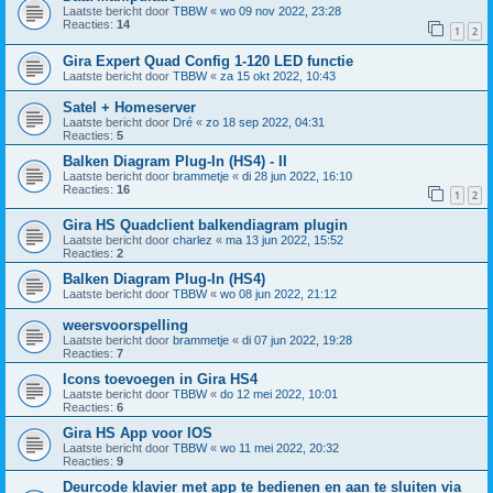
Laatste bericht door
TBBW
«
wo 09 nov 2022, 23:28
Reacties:
14
1
2
Gira Expert Quad Config 1-120 LED functie
Laatste bericht door
TBBW
«
za 15 okt 2022, 10:43
Satel + Homeserver
Laatste bericht door
Dré
«
zo 18 sep 2022, 04:31
Reacties:
5
Balken Diagram Plug-In (HS4) - II
Laatste bericht door
brammetje
«
di 28 jun 2022, 16:10
Reacties:
16
1
2
Gira HS Quadclient balkendiagram plugin
Laatste bericht door
charlez
«
ma 13 jun 2022, 15:52
Reacties:
2
Balken Diagram Plug-In (HS4)
Laatste bericht door
TBBW
«
wo 08 jun 2022, 21:12
weersvoorspelling
Laatste bericht door
brammetje
«
di 07 jun 2022, 19:28
Reacties:
7
Icons toevoegen in Gira HS4
Laatste bericht door
TBBW
«
do 12 mei 2022, 10:01
Reacties:
6
Gira HS App voor IOS
Laatste bericht door
TBBW
«
wo 11 mei 2022, 20:32
Reacties:
9
Deurcode klavier met app te bedienen en aan te sluiten via