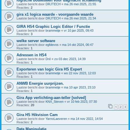
logische bouwsteen voor dag/nacht schakeling
Laatste bericht door
DRJTECH
«
ma 26 mei 2025, 21:55
Reacties:
2
gira x1 logica waarde - voorgaande waarde
Laatste bericht door
DRJTECH
«
ma 26 mei 2025, 21:34
GIRA HS4 Graphic Logic Editor / Functie
Laatste bericht door
brammetje
«
vr 10 jan 2025, 09:43
Reacties:
3
welke server software
Laatste bericht door
egfdevos
«
ma 14 okt 2024, 06:47
Reacties:
1
Adressen in HS4
Laatste bericht door
Dré
«
zo 03 dec 2023, 14:39
Reacties:
1
Exporteren van logic Gira HS Expert
Laatste bericht door
brammetje
«
wo 22 nov 2023, 12:03
Reacties:
1
ANWB Energie uurprijzen.
Laatste bericht door
brammetje
«
ma 10 apr 2023, 23:10
Reacties:
1
Gira App verlichting-aan-teller [solved]
Laatste bericht door
KNX_Steven
«
vr 10 feb 2023, 07:30
Reacties:
20
1
2
3
Gira HS Hikvision Cam
Laatste bericht door
YarnoLaeveren
«
ma 14 nov 2022, 14:54
Reacties:
2
Data Manipulatie