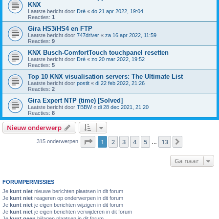
KNX
Laatste bericht door
Dré
«
do 21 apr 2022, 19:04
Reacties:
1
Gira HS3/HS4 en FTP
Laatste bericht door
747driver
«
za 16 apr 2022, 11:59
Reacties:
9
KNX Busch-ComfortTouch touchpanel resetten
Laatste bericht door
Dré
«
zo 20 mar 2022, 19:52
Reacties:
5
Top 10 KNX visualisation servers: The Ultimate List
Laatste bericht door
postit
«
di 22 feb 2022, 21:26
Reacties:
2
Gira Expert NTP (time) [Solved]
Laatste bericht door
TBBW
«
di 28 dec 2021, 21:20
Reacties:
8
Nieuw onderwerp
Pagina
1
van
13
1
2
3
4
5
13
Volgende
315 onderwerpen
…
Ga naar
FORUMPERMISSIES
Je
kunt niet
nieuwe berichten plaatsen in dit forum
Je
kunt niet
reageren op onderwerpen in dit forum
Je
kunt niet
je eigen berichten wijzigen in dit forum
Je
kunt niet
je eigen berichten verwijderen in dit forum
Je
kunt geen
bijlagen plaatsen in dit forum