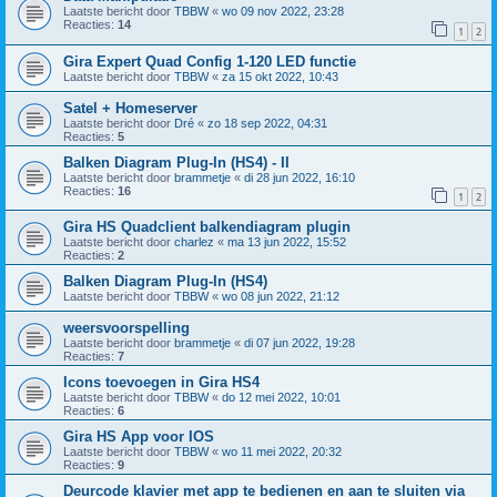
Laatste bericht door
TBBW
«
wo 09 nov 2022, 23:28
Reacties:
14
1
2
Gira Expert Quad Config 1-120 LED functie
Laatste bericht door
TBBW
«
za 15 okt 2022, 10:43
Satel + Homeserver
Laatste bericht door
Dré
«
zo 18 sep 2022, 04:31
Reacties:
5
Balken Diagram Plug-In (HS4) - II
Laatste bericht door
brammetje
«
di 28 jun 2022, 16:10
Reacties:
16
1
2
Gira HS Quadclient balkendiagram plugin
Laatste bericht door
charlez
«
ma 13 jun 2022, 15:52
Reacties:
2
Balken Diagram Plug-In (HS4)
Laatste bericht door
TBBW
«
wo 08 jun 2022, 21:12
weersvoorspelling
Laatste bericht door
brammetje
«
di 07 jun 2022, 19:28
Reacties:
7
Icons toevoegen in Gira HS4
Laatste bericht door
TBBW
«
do 12 mei 2022, 10:01
Reacties:
6
Gira HS App voor IOS
Laatste bericht door
TBBW
«
wo 11 mei 2022, 20:32
Reacties:
9
Deurcode klavier met app te bedienen en aan te sluiten via