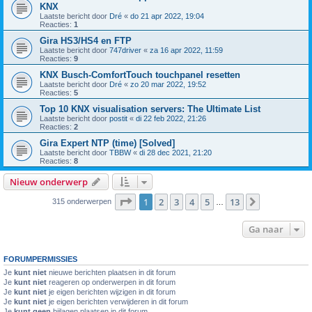
KNX
Laatste bericht door
Dré
«
do 21 apr 2022, 19:04
Reacties:
1
Gira HS3/HS4 en FTP
Laatste bericht door
747driver
«
za 16 apr 2022, 11:59
Reacties:
9
KNX Busch-ComfortTouch touchpanel resetten
Laatste bericht door
Dré
«
zo 20 mar 2022, 19:52
Reacties:
5
Top 10 KNX visualisation servers: The Ultimate List
Laatste bericht door
postit
«
di 22 feb 2022, 21:26
Reacties:
2
Gira Expert NTP (time) [Solved]
Laatste bericht door
TBBW
«
di 28 dec 2021, 21:20
Reacties:
8
Nieuw onderwerp
Pagina
1
van
13
1
2
3
4
5
13
Volgende
315 onderwerpen
…
Ga naar
FORUMPERMISSIES
Je
kunt niet
nieuwe berichten plaatsen in dit forum
Je
kunt niet
reageren op onderwerpen in dit forum
Je
kunt niet
je eigen berichten wijzigen in dit forum
Je
kunt niet
je eigen berichten verwijderen in dit forum
Je
kunt geen
bijlagen plaatsen in dit forum