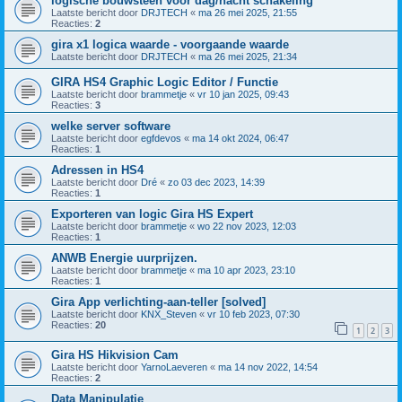
logische bouwsteen voor dag/nacht schakeling
Laatste bericht door
DRJTECH
«
ma 26 mei 2025, 21:55
Reacties:
2
gira x1 logica waarde - voorgaande waarde
Laatste bericht door
DRJTECH
«
ma 26 mei 2025, 21:34
GIRA HS4 Graphic Logic Editor / Functie
Laatste bericht door
brammetje
«
vr 10 jan 2025, 09:43
Reacties:
3
welke server software
Laatste bericht door
egfdevos
«
ma 14 okt 2024, 06:47
Reacties:
1
Adressen in HS4
Laatste bericht door
Dré
«
zo 03 dec 2023, 14:39
Reacties:
1
Exporteren van logic Gira HS Expert
Laatste bericht door
brammetje
«
wo 22 nov 2023, 12:03
Reacties:
1
ANWB Energie uurprijzen.
Laatste bericht door
brammetje
«
ma 10 apr 2023, 23:10
Reacties:
1
Gira App verlichting-aan-teller [solved]
Laatste bericht door
KNX_Steven
«
vr 10 feb 2023, 07:30
Reacties:
20
1
2
3
Gira HS Hikvision Cam
Laatste bericht door
YarnoLaeveren
«
ma 14 nov 2022, 14:54
Reacties:
2
Data Manipulatie