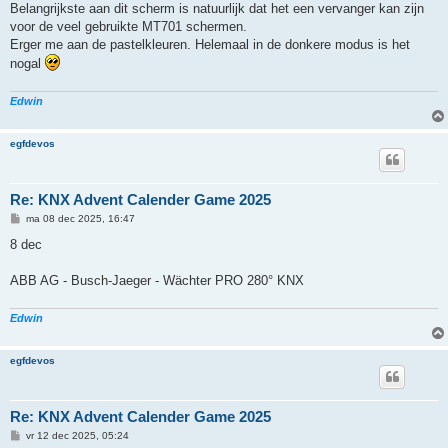
Belangrijkste aan dit scherm is natuurlijk dat het een vervanger kan zijn
voor de veel gebruikte MT701 schermen.
Erger me aan de pastelkleuren. Helemaal in de donkere modus is het
nogal
Edwin
egfdevos
Re: KNX Advent Calender Game 2025
B
ma 08 dec 2025, 16:47
e
r
8 dec
i
c
h
ABB AG - Busch-Jaeger - Wächter PRO 280° KNX
t
Edwin
egfdevos
Re: KNX Advent Calender Game 2025
B
vr 12 dec 2025, 05:24
e