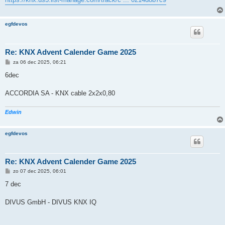
c
h
t
egfdevos
Re: KNX Advent Calender Game 2025
B
za 06 dec 2025, 06:21
e
r
6dec
i
c
h
ACCORDIA SA - KNX cable 2x2x0,80
t
Edwin
egfdevos
Re: KNX Advent Calender Game 2025
B
zo 07 dec 2025, 06:01
e
r
7 dec
i
c
h
DIVUS GmbH - DIVUS KNX IQ
t