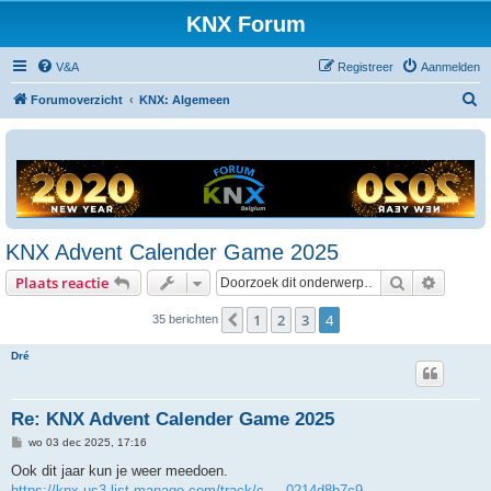
KNX Forum
V&A
Registreer
Aanmelden
Z
Forumoverzicht
KNX: Algemeen
o
e
k
KNX Advent Calender Game 2025
Zoek
Uitgebr
Plaats reactie
1
2
3
4
Vorige
35 berichten
Dré
Re: KNX Advent Calender Game 2025
B
wo 03 dec 2025, 17:16
e
r
Ook dit jaar kun je weer meedoen.
i
https://knx.us3.list-manage.com/track/c ... 0214d8b7c9