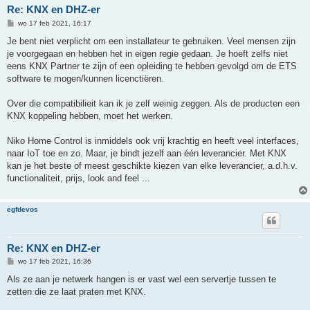
Re: KNX en DHZ-er
B
wo 17 feb 2021, 16:17
e
r
Je bent niet verplicht om een installateur te gebruiken. Veel mensen zijn
i
je voorgegaan en hebben het in eigen regie gedaan. Je hoeft zelfs niet
c
h
eens KNX Partner te zijn of een opleiding te hebben gevolgd om de ETS
t
software te mogen/kunnen licenctiëren.
Over die compatibilieit kan ik je zelf weinig zeggen. Als de producten een
KNX koppeling hebben, moet het werken.
Niko Home Control is inmiddels ook vrij krachtig en heeft veel interfaces,
naar IoT toe en zo. Maar, je bindt jezelf aan één leverancier. Met KNX
kan je het beste of meest geschikte kiezen van elke leverancier, a.d.h.v.
functionaliteit, prijs, look and feel ...
egfdevos
Re: KNX en DHZ-er
B
wo 17 feb 2021, 16:36
e
r
Als ze aan je netwerk hangen is er vast wel een servertje tussen te
i
zetten die ze laat praten met KNX.
c
h