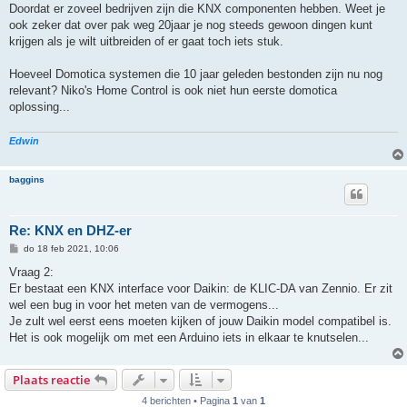
t
Doordat er zoveel bedrijven zijn die KNX componenten hebben. Weet je
ook zeker dat over pak weg 20jaar je nog steeds gewoon dingen kunt
krijgen als je wilt uitbreiden of er gaat toch iets stuk.
Hoeveel Domotica systemen die 10 jaar geleden bestonden zijn nu nog
relevant? Niko's Home Control is ook niet hun eerste domotica
oplossing...
Edwin
baggins
Re: KNX en DHZ-er
B
do 18 feb 2021, 10:06
e
r
Vraag 2:
i
Er bestaat een KNX interface voor Daikin: de KLIC-DA van Zennio. Er zit
c
h
wel een bug in voor het meten van de vermogens...
t
Je zult wel eerst eens moeten kijken of jouw Daikin model compatibel is.
Het is ook mogelijk om met een Arduino iets in elkaar te knutselen...
Plaats reactie
4 berichten • Pagina
1
van
1