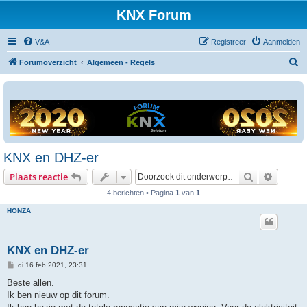
KNX Forum
V&A
Registreer
Aanmelden
Z
Forumoverzicht
Algemeen - Regels
o
e
k
KNX en DHZ-er
Zoek
Uitgebr
Plaats reactie
4 berichten • Pagina
1
van
1
HONZA
KNX en DHZ-er
B
di 16 feb 2021, 23:31
e
r
Beste allen.
i
Ik ben nieuw op dit forum.
c
h