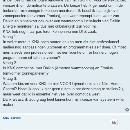
Ik ben bezig met de totale renovatie van mijn woning. Voor de elektriciteit
t
voorzie ik om domotica te plaatsen. De keuze heb ik gemaakt om in de
toekomst mijn energie te kunnen monitoren. Ik beschik namelijk over
zonnepanelen (omvormer Fronius), een warmtepompt lucht-water van
Daikin en binnenkort ook over een warmtepomp lucht-lucht van Daikin.
Energie monitoren zal dus niet onbelangrijk zijn voor mij.
KNX heb nog maar pas leren kennen via een DHZ-zaak.
Vraag 1:
In welke mate is KNX open source en kan men als niet-professioneel
nadien nog aanpassingen uitvoeren en programmaties zelf doen. Of moet
men steeds een professioneel met een licentie om te kunnen/mogen
programmaren dit laten uitvoeren?
Vraag 2:
Is KNX compatibel met Daikin (Atherma warmtepomp) en Fronius
(omvormer zonnepanelen)?
Vraag 3:
Waarom kiezen voor KNX en niet VOOR bijvoorbeeld voor Niko Home
Control? Hopelijk gooi ik hier geen ruiten in oor deze vraag te stellen(?!),
maar weet dat ik in essentie niet veel over domotica weet.
Dank alvast, ik zou graag heel binnenkort mijn keuze van systeem willen
maken.
KNX_Steven