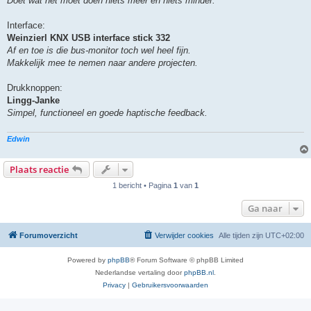
Doet wat het moet doen niets meer en niets minder.
t
Interface:
Weinzierl KNX USB interface stick 332
Af en toe is die bus-monitor toch wel heel fijn.
Makkelijk mee te nemen naar andere projecten.
Drukknoppen:
Lingg-Janke
Simpel, functioneel en goede haptische feedback.
Edwin
Plaats reactie
1 bericht • Pagina
1
van
1
Ga naar
Forumoverzicht
Verwijder cookies
Alle tijden zijn
UTC+02:00
Powered by
phpBB
® Forum Software © phpBB Limited
Nederlandse vertaling door
phpBB.nl
.
Privacy
|
Gebruikersvoorwaarden