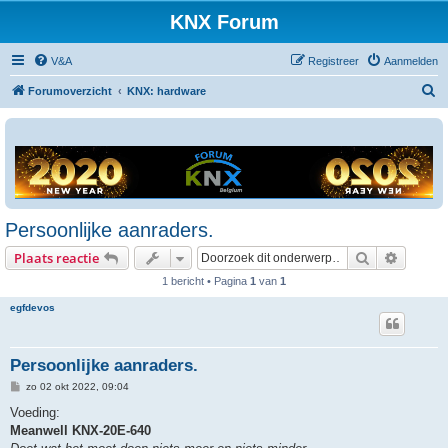
KNX Forum
V&A
Registreer
Aanmelden
Z
Forumoverzicht
KNX: hardware
o
e
k
Persoonlijke aanraders.
Zoek
Uitgebr
Plaats reactie
1 bericht • Pagina
1
van
1
egfdevos
Persoonlijke aanraders.
B
zo 02 okt 2022, 09:04
e
r
Voeding:
i
Meanwell KNX-20E-640
c
h