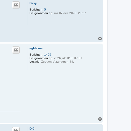
Davy
Berichten:
5
Lid geworden op:
ma 07 dec 2020, 20:27
O
m
h
egfdevos
o
o
Berichten:
1465
Lid geworden op:
vr 26 jul 2013, 07:31
g
Locatie:
Zeeuws-Vlaanderen, NL
O
m
h
Dré