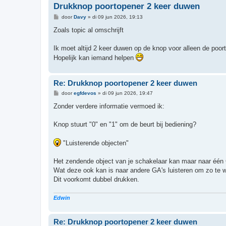
Drukknop poortopener 2 keer duwen
B
door
Davy
»
di 09 jun 2026, 19:13
e
r
Zoals topic al omschrijft
i
c
h
Ik moet altijd 2 keer duwen op de knop voor alleen de poort 
t
Hopelijk kan iemand helpen
Re: Drukknop poortopener 2 keer duwen
B
door
egfdevos
»
di 09 jun 2026, 19:47
e
r
Zonder verdere informatie vermoed ik:
i
c
h
Knop stuurt "0" en "1" om de beurt bij bediening?
t
"Luisterende objecten"
Het zendende object van je schakelaar kan maar naar één
Wat deze ook kan is naar andere GA's luisteren om zo te 
Dit voorkomt dubbel drukken.
Edwin
Re: Drukknop poortopener 2 keer duwen