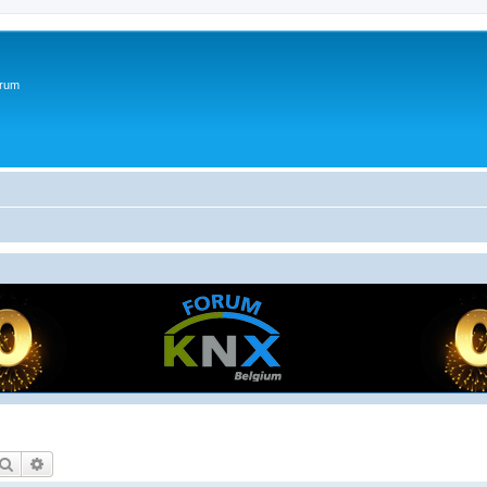
orum
Zoek
Uitgebreid zoeken