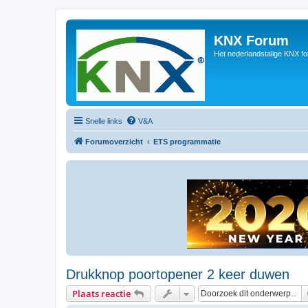
KNX Forum
Het nederlandstalige KNX f
Snelle links
V&A
Forumoverzicht
ETS programmatie
Drukknop poortopener 2 keer duwen
Plaats reactie