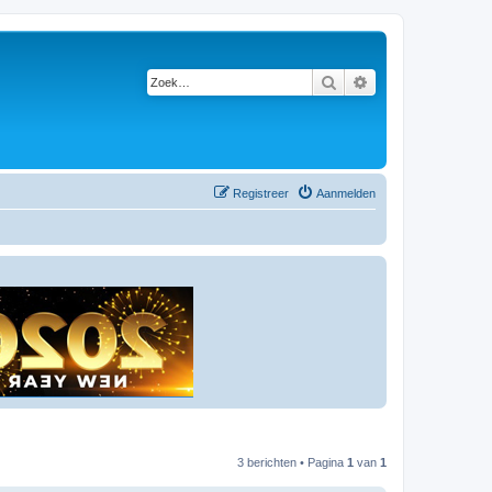
Zoek
Uitgebreid zoeken
Registreer
Aanmelden
3 berichten • Pagina
1
van
1