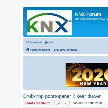
KNX Forum
Het nederlandstalige KNX f
Snelle links
V&A
Forumoverzicht
ETS programmatie
Drukknop poortopener 2 keer duwen
Plaats reactie