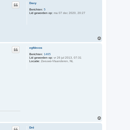
Davy
Berichten:
5
Lid geworden op:
ma 07 dec 2020, 20:27
O
m
h
egfdevos
o
o
Berichten:
1465
Lid geworden op:
vr 26 jul 2013, 07:31
g
Locatie:
Zeeuws-Vlaanderen, NL
O
m
h
Dré