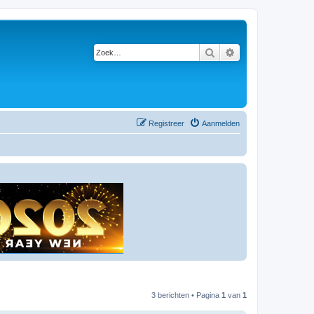
Zoek
Uitgebreid zoeken
Registreer
Aanmelden
3 berichten • Pagina
1
van
1