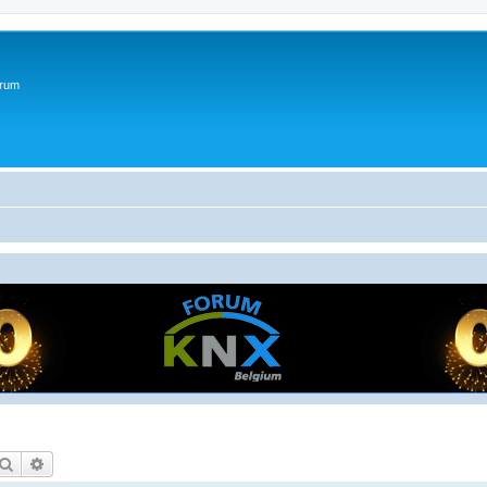
orum
Zoek
Uitgebreid zoeken