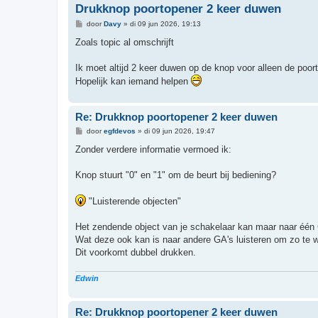
Drukknop poortopener 2 keer duwen
B
door
Davy
»
di 09 jun 2026, 19:13
e
r
Zoals topic al omschrijft
i
c
h
Ik moet altijd 2 keer duwen op de knop voor alleen de poort 
t
Hopelijk kan iemand helpen
Re: Drukknop poortopener 2 keer duwen
B
door
egfdevos
»
di 09 jun 2026, 19:47
e
r
Zonder verdere informatie vermoed ik:
i
c
h
Knop stuurt "0" en "1" om de beurt bij bediening?
t
"Luisterende objecten"
Het zendende object van je schakelaar kan maar naar één
Wat deze ook kan is naar andere GA's luisteren om zo te 
Dit voorkomt dubbel drukken.
Edwin
Re: Drukknop poortopener 2 keer duwen