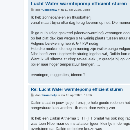
Lucht Water warmtepomp efficient sturen
B
door
Coppensw
»
za 11 apr 2026, 08:55
e
r
Ik heb zonnepanelen en thuisbatterij
i
vanaf maart bijna elke dag terug leveren op net. Die mome
c
h
t
Ik ga nu huidige gasketel (vloerverwarming) vervangen do
op het plat dak kan wegen s te weinig plaats tussen muur e
Volgens berekening heb ik 6-7 kW nodig
Heb drie merken die nog in running zijn (willekeurige volgord
Nibe heeft zeer uitgebreide sturing ingebouwd, Daikin kan di
Want ik wil slimme sturing: teveel elek., x graadje bij op 
boiler naar hoger temperatuur brengen, ...
ervaringen, suggesties, ideeen ?
Re: Lucht Water warmtepomp efficient sturen
B
door
brammetje
»
ma 13 apr 2026, 10:56
e
r
Daikin staat in jouw lijstje. Tenzij je hele goede redenen h
i
aangestuurd kan worden - ik merk daar weinig van.
c
h
t
Ik heb een Daikin Altherma 3 HT (HT omdat wij ook nog radi
was toen Nibe maar de installateur (geen kleintje in de reg
overtuigen dat Daikin de betere keuze was.