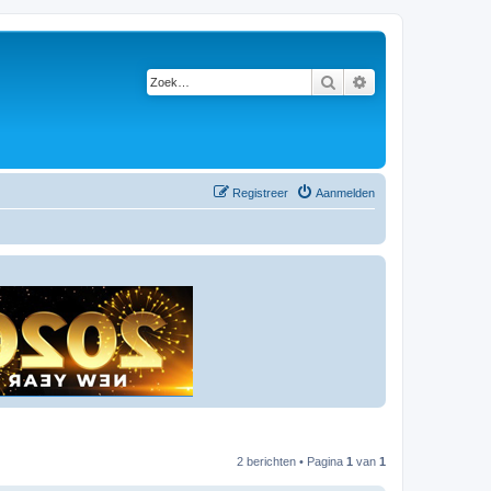
Zoek
Uitgebreid zoeken
Registreer
Aanmelden
2 berichten • Pagina
1
van
1