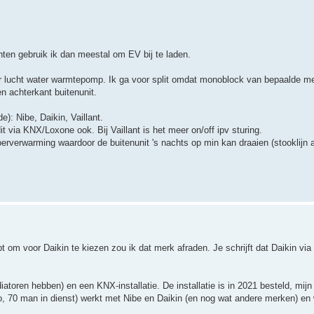
nten gebruik ik dan meestal om EV bij te laden.
or lucht water warmtepomp. Ik ga voor split omdat monoblock van bepaalde me
n achterkant buitenunit.
e): Nibe, Daikin, Vaillant.
t via KNX/Loxone ook. Bij Vaillant is het meer on/off ipv sturing.
vloerverwarming waardoor de buitenunit 's nachts op min kan draaien (stooklijn
ebt om voor Daikin te kiezen zou ik dat merk afraden. Je schrijft dat Daikin vi
atoren hebben) en een KNX-installatie. De installatie is in 2021 besteld, mijn
io, 70 man in dienst) werkt met Nibe en Daikin (en nog wat andere merken) en 