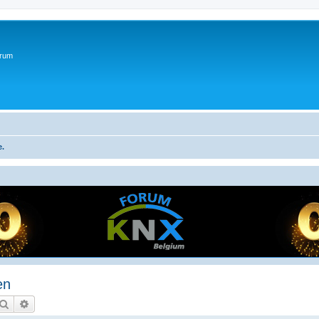
orum
e.
en
Zoek
Uitgebreid zoeken