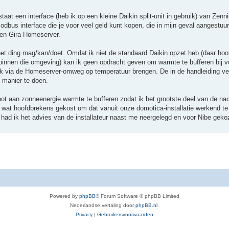
staat een interface (heb ik op een kleine Daikin split-unit in gebruik) van Zenn
modbus interface die je voor veel geld kunt kopen, die in mijn geval aangestuu
een Gira Homeserver.
het ding mag/kan/doet. Omdat ik niet de standaard Daikin opzet heb (daar hoo
binnen die omgeving) kan ik geen opdracht geven om warmte te bufferen bij 
 ik via de Homeserver-omweg op temperatuur brengen. De in de handleiding v
 manier te doen.
hot aan zonneenergie warmte te bufferen zodat ik het grootste deel van de n
 wat hoofdbrekens gekost om dat vanuit onze domotica-installatie werkend te 
had ik het advies van de installateur naast me neergelegd en voor Nibe geko
Powered by
phpBB
® Forum Software © phpBB Limited
Nederlandse vertaling door
phpBB.nl
.
Privacy
|
Gebruikersvoorwaarden