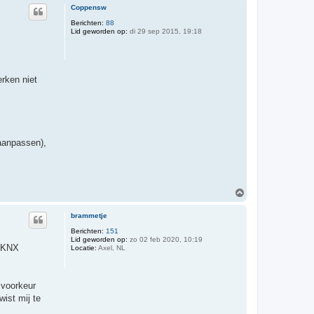
Coppensw
Berichten:
88
Lid geworden op:
di 29 sep 2015, 19:18
rken niet
 aanpassen),
O
m
h
brammetje
o
o
Berichten:
151
Lid geworden op:
zo 02 feb 2020, 10:19
g
a KNX
Locatie:
Axel, NL
 voorkeur
wist mij te