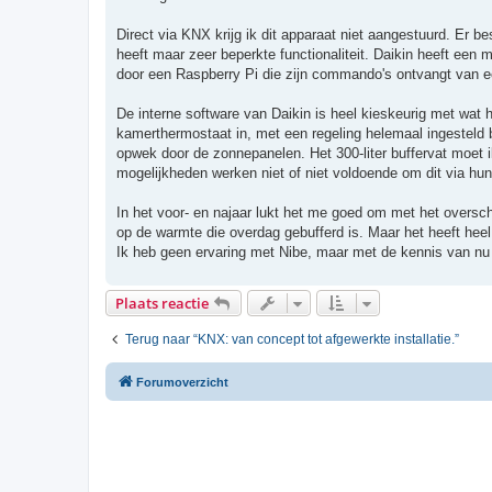
Direct via KNX krijg ik dit apparaat niet aangestuurd. Er be
heeft maar zeer beperkte functionaliteit. Daikin heeft een 
door een Raspberry Pi die zijn commando's ontvangt van 
De interne software van Daikin is heel kieskeurig met wat 
kamerthermostaat in, met een regeling helemaal ingesteld 
opwek door de zonnepanelen. Het 300-liter buffervat moet
mogelijkheden werken niet of niet voldoende om dit via hun
In het voor- en najaar lukt het me goed om met het oversc
op de warmte die overdag gebufferd is. Maar het heeft heel
Ik heb geen ervaring met Nibe, maar met de kennis van nu 
Plaats reactie
Terug naar “KNX: van concept tot afgewerkte installatie.”
Forumoverzicht