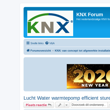
KNX Forum
Het nederlandstalige KNX f
Snelle links
V&A
Forumoverzicht
KNX: van concept tot afgewerkte installati
Lucht Water warmtepomp efficient stur
Plaats reactie