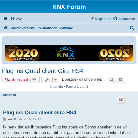
KNX Forum
V&A
Registreer
Aanmelden
Z
Forumoverzicht
Visualisatie Software
o
e
k
Plug ins Quad client Gira HS4
Zoek
Uitgebr
Plaats reactie
1 bericht • Pagina
1
van
1
simondk
Plug ins Quad client Gira HS4
B
wo 31 dec 2025, 12:17
e
r
Ik merk dat als ik bepaalde Plug ins zoals de Sonos speaker in de wil
i
seleceteren voor de app dat dit niet gaat in de software ondanks dat de
c
h