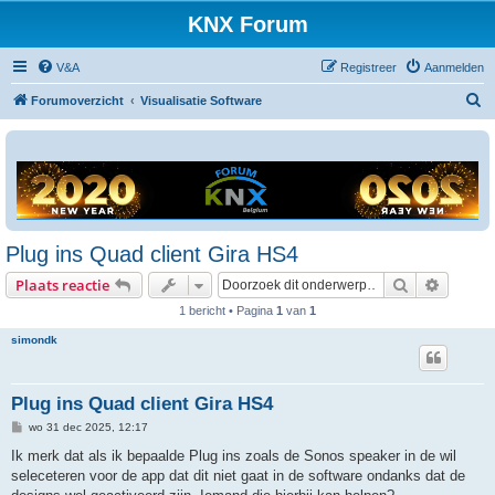
KNX Forum
V&A
Registreer
Aanmelden
Z
Forumoverzicht
Visualisatie Software
o
e
k
Plug ins Quad client Gira HS4
Zoek
Uitgebr
Plaats reactie
1 bericht • Pagina
1
van
1
simondk
Plug ins Quad client Gira HS4
B
wo 31 dec 2025, 12:17
e
r
Ik merk dat als ik bepaalde Plug ins zoals de Sonos speaker in de wil
i
seleceteren voor de app dat dit niet gaat in de software ondanks dat de
c
h