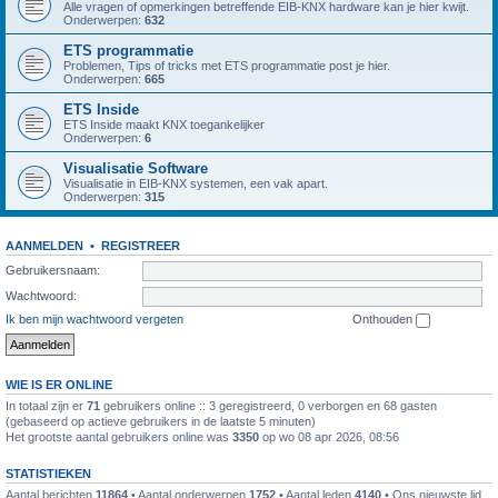
Alle vragen of opmerkingen betreffende EIB-KNX hardware kan je hier kwijt.
Onderwerpen:
632
ETS programmatie
Problemen, Tips of tricks met ETS programmatie post je hier.
Onderwerpen:
665
ETS Inside
ETS Inside maakt KNX toegankelijker
Onderwerpen:
6
Visualisatie Software
Visualisatie in EIB-KNX systemen, een vak apart.
Onderwerpen:
315
AANMELDEN
•
REGISTREER
Gebruikersnaam:
Wachtwoord:
Ik ben mijn wachtwoord vergeten
Onthouden
WIE IS ER ONLINE
In totaal zijn er
71
gebruikers online :: 3 geregistreerd, 0 verborgen en 68 gasten
(gebaseerd op actieve gebruikers in de laatste 5 minuten)
Het grootste aantal gebruikers online was
3350
op wo 08 apr 2026, 08:56
STATISTIEKEN
Aantal berichten
11864
• Aantal onderwerpen
1752
• Aantal leden
4140
• Ons nieuwste lid