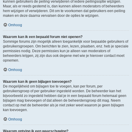
kunnen gebruikers de peiling verwijderen of iedere peilingsoptie wijzigen.
Maar, als er reeds gestemd is, dan kunnen alleen moderators of beheerders
hem wijzigen of verwijderen. Dit om te voorkomen dat gebruikers een peiling
maken en deze daarna vervalsen door de opties te wijzigen.
Omhoog
Waarom kan ik een bepaald forum niet openen?
Sommige forums zijn mogelijk alleen toegankelijk voor bepaalde gebruikers of
gebruikersgroepen. Om berichten te zien, lezen, plaatsen, enz. heb je speciale
permissies nodig. Deze permissies kun je alleen van moderators of
beheerders krijgen, zij zijn dus ook degene met wie je hierover contact moet
opnemen.
Omhoog
Waarom kan ik geen bijlagen toevoegen?
De mogelijkheid om bijlagen toe te voegen, kan per forum, per
gebruikersgroep of per gebruiker ingesteld worden. De beheerder kan het
bijvoorbeeld zo ingesteld hebben dat je in een bepaald forum helemaal geen
bijlagen mag toevoegen of dat alleen de beheerdersgroep dit mag. Neem
contact op met de beheerder als je niet zeker weet waarom je geen bijlagen
kan toevoegen.
Omhoog
Waarom ontving ik een waarschuwing?