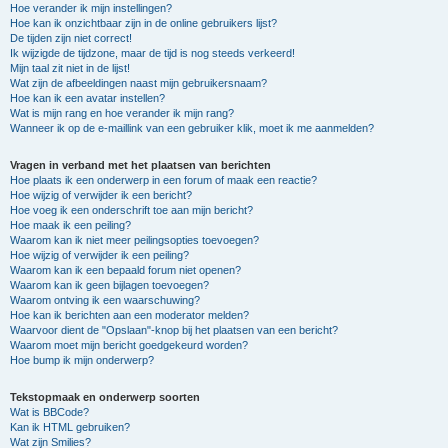
Hoe verander ik mijn instellingen?
Hoe kan ik onzichtbaar zijn in de online gebruikers lijst?
De tijden zijn niet correct!
Ik wijzigde de tijdzone, maar de tijd is nog steeds verkeerd!
Mijn taal zit niet in de lijst!
Wat zijn de afbeeldingen naast mijn gebruikersnaam?
Hoe kan ik een avatar instellen?
Wat is mijn rang en hoe verander ik mijn rang?
Wanneer ik op de e-maillink van een gebruiker klik, moet ik me aanmelden?
Vragen in verband met het plaatsen van berichten
Hoe plaats ik een onderwerp in een forum of maak een reactie?
Hoe wijzig of verwijder ik een bericht?
Hoe voeg ik een onderschrift toe aan mijn bericht?
Hoe maak ik een peiling?
Waarom kan ik niet meer peilingsopties toevoegen?
Hoe wijzig of verwijder ik een peiling?
Waarom kan ik een bepaald forum niet openen?
Waarom kan ik geen bijlagen toevoegen?
Waarom ontving ik een waarschuwing?
Hoe kan ik berichten aan een moderator melden?
Waarvoor dient de "Opslaan"-knop bij het plaatsen van een bericht?
Waarom moet mijn bericht goedgekeurd worden?
Hoe bump ik mijn onderwerp?
Tekstopmaak en onderwerp soorten
Wat is BBCode?
Kan ik HTML gebruiken?
Wat zijn Smilies?