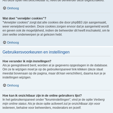
Als deze optie niet beschikbaar is, heeft de beheerder deze uitgeschakeld.
Omhoog
Wat doet "verwijder cookies"?
"Verwijder cookies" zorgt dat alle cookies die door phpBB3 zijn aangemaakt,
weer verwijderd worden. Deze cookies zorgen ervoor dat je aangemeld wordt
en geven ook de mogelijkheid, indien de beheerder dit heeft inschakeld, om te
zien welke onderwerpen je al gelezen hebt.
Omhoog
Gebruikersvoorkeuren en instellingen
Hoe verander ik mijn instellingen?
Als je geregistreerd bent, worden al je gegevens opgeslagen in de database.
Om ze te wijzigen moet je op de
gebruikerspaneel
link klikken (deze staat
meestal bovenaan op de pagina, maar dit kan verschillen), daarna kun je je
instellingen wijzigen.
Omhoog
Hoe kan ik onzichtbaar zijn in de online gebruikers lijst?
In het gebruikerspaneel onder "foruminstellingen", vind je de optie
Verberg
mijn online status
. Als je deze optie activeert zul je onzichtbaar zijn voor
iedereen, behalve voor beheerders, moderators en jezelf.