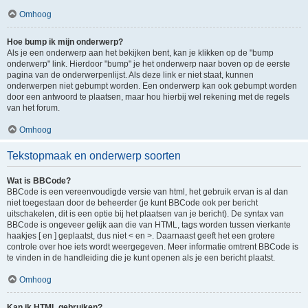
Omhoog
Hoe bump ik mijn onderwerp?
Als je een onderwerp aan het bekijken bent, kan je klikken op de "bump
onderwerp" link. Hierdoor "bump" je het onderwerp naar boven op de eerste
pagina van de onderwerpenlijst. Als deze link er niet staat, kunnen
onderwerpen niet gebumpt worden. Een onderwerp kan ook gebumpt worden
door een antwoord te plaatsen, maar hou hierbij wel rekening met de regels
van het forum.
Omhoog
Tekstopmaak en onderwerp soorten
Wat is BBCode?
BBCode is een vereenvoudigde versie van html, het gebruik ervan is al dan
niet toegestaan door de beheerder (je kunt BBCode ook per bericht
uitschakelen, dit is een optie bij het plaatsen van je bericht). De syntax van
BBCode is ongeveer gelijk aan die van HTML, tags worden tussen vierkante
haakjes [ en ] geplaatst, dus niet < en >. Daarnaast geeft het een grotere
controle over hoe iets wordt weergegeven. Meer informatie omtrent BBCode is
te vinden in de handleiding die je kunt openen als je een bericht plaatst.
Omhoog
Kan ik HTML gebruiken?