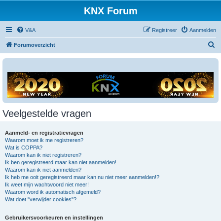
KNX Forum
V&A
Registreer
Aanmelden
Z
Forumoverzicht
o
e
k
Veelgestelde vragen
Aanmeld- en registratievragen
Waarom moet ik me registreren?
Wat is COPPA?
Waarom kan ik niet registreren?
Ik ben geregistreerd maar kan niet aanmelden!
Waarom kan ik niet aanmelden?
Ik heb me ooit geregistreerd maar kan nu niet meer aanmelden!?
Ik weet mijn wachtwoord niet meer!
Waarom word ik automatisch afgemeld?
Wat doet "verwijder cookies"?
Gebruikersvoorkeuren en instellingen