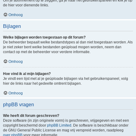
Om je abonnement op te zeggen, ga je naar het gebruikerspaneel en klik je op
de hier voor dienende links.
Omhoog
Bijlagen
Welke bijlagen worden toegestaan op dit forum?
De beheerder bepaalt welke bestandstypes al dan niet toegestaan worden. Als
je niet zeker bent welke bestanden geüpload mogen worden, neem dan
contact op met de beheerder voor verdere informatie.
Omhoog
Hoe vind ik al mijn bijlagen?
Je vindt een lijst met al je geüploade bijlagen via het gebruikerspaneel, volg
hier de links naar het gedeelte omtrent bijlagen.
Omhoog
phpBB vragen
Wie heeft dit forum geschreven?
Deze software (in zijn originele vorm) is geschreven, vrijgegeven en met een
copyright beschermd door
phpBB Limited
. De software is beschikbaar onder
de GNU General Public License en mag vrij verspreid worden, raadpleeg
over phpBB
voor meer informatie.