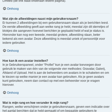
Limited (de link staat onderaan iedere pagina).
Omhoog
Wat zijn de afbeeldingen naast mijn gebruikersnaam?
Er kunnen 2 afbeeldingen bij een gebruikersnaam staan als je berichten leest.
De eerste afbeelding geeft aan welke rang je hebt, meestal zijn dit sterretjes of
blokjes die aangeven hoeveel berichten je geplaatst hebt of wat je status is.
Hieronder kan nog een tweede, meestal grotere, afbeelding staan, beter
bekend als een avatar. Deze afbeelding is meestal uniek of persoonlijk voor
iedere gebruiker.
Omhoog
Hoe kan ik een avatar instellen?
In je Gebruikerspaneel, onder “Profiel” kun je een avatar toevoegen door
gebruik te maken van één van de volgende vier methodes: Gravatar, Galerij,
Afstand of Upload. Het is aan de beheerders om avatars in te schakelen en om
te kiezen op welke manier je een avatar kan gebruiken. Als je geen avatars
kunt gebruiken, neem dan contact op met een beheerder voor je vragen
hierover.
Omhoog
Wat is mijn rang en hoe verander ik mijn rang?
Rangen, welke verschijnen onder je gebruikersnaam, geven een indicatie over
het aantal berchten dat je hebt gemaakt of om bepaalde gebruikers te