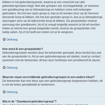
klikken in het gebruikerspaneel, waarna je een overzicht van alle
gebruikersgroepen krijgt. Niet alle groepen zijn vrij toegankelijk, ze vereisen
een goedkeuring van je lidmaatschap en hebben soms zelf verborgen
gebruikers. Als het een open groep is, kan je lid worden door op de hiervoor
dienende knop te klikken. Als het een gesloten groep is, kan je je lidmaatschap
aanvragen door op de bijhorende knop te klikken. De groepsleider moet je
aanvraag dan goedkeuren, hij of zij vraagt mogelijk waarom je lid wil worden.
Indien je niet tot een groep toegelaten wordt, moet je de groepsleider niet
lastig vallen, hij of zij heeft een reden om je te weigeren.
Omhoog
Hoe word ik een groepsleider?
Gebruikersgroepen worden door de beheerder gemaakt, deze beslist dus ook
wie de groepsleider is. Als je een gebruikersgroep wil starten, moet je contact
opnemen met de beheerder, dit kan door hem/haar een privébericht te sturen.
Omhoog
Waarom staan verschillende gebruikersgroepen in een andere kleur?
De beheerder kan een kleur aan een gebruikersgroep toegewezen hebben, dit
is om de leden gemakkelijk te herkennen.
Omhoog
Wat is de "Standaard gebruikersgroep"?