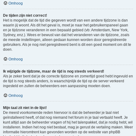
Omhoog
De tijden zijn niet correct!
Het is mogelijk dat de tijd die gegeven wordt van een andere tijdzone is dan
waarin jij woont. Als dit het geval is, moet je naar het gebruikerspaneel gaan
en je tijdzone veranderen in een bepaald gebied (vb: Amsterdam, New York,
Sydney, enz.). Wees er bewust van dat het veranderen van de tijdzone, zoals
de meeste instellingen, alleen gedaan kunnen worden door geregistreerde
gebruikers. Als je nog niet geregistreerd bent is dit een goed moment om dit te
doen.
Omhoog
Ik wijzigde de tijdzone, maar de tijd is nog steeds verkeerd!
Als je zeker bent dat je de correcte tijdzone en zomertijd goed hebt ingevuld en
de tijd is nog steeds anders, is waarschijnlijk de tijd op de server verkeerd
ingesteld en zullen de beheerders een aanpassing moeten doen.
Omhoog
Mijn taal zit niet in de lijst!
De meest voorkomende reden hiervoor is dat de beheerder je taal niet
geïnstalleerd heeft, of dat nog niemand het forum in je taal vertaald heeft. Je
kunt altijd aan de beheerder vragen of hij het talenpakket, dat je nodig hebt, wil
installeren. Indien het nog niet bestaat, mag je gerust de vertaling maken. Meer
informatie hieromtrent kan gevonden worden op de website van phpBB