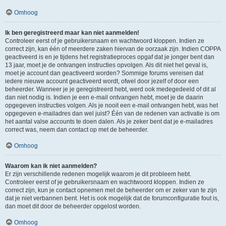
Omhoog
Ik ben geregistreerd maar kan niet aanmelden!
Controleer eerst of je gebruikersnaam en wachtwoord kloppen. Indien ze
correct zijn, kan één of meerdere zaken hiervan de oorzaak zijn. Indien COPPA
geactiveerd is en je tijdens het registratieproces opgaf dat je jonger bent dan
13 jaar, moet je de ontvangen instructies opvolgen. Als dit niet het geval is,
moet je account dan geactiveerd worden? Sommige forums vereisen dat
iedere nieuwe account geactiveerd wordt, ofwel door jezelf of door een
beheerder. Wanneer je je geregistreerd hebt, werd ook medegedeeld of dit al
dan niet nodig is. Indien je een e-mail ontvangen hebt, moet je de daarin
opgegeven instructies volgen. Als je nooit een e-mail ontvangen hebt, was het
opgegeven e-mailadres dan wel juist? Één van de redenen van activatie is om
het aantal valse accounts te doen dalen. Als je zeker bent dat je e-mailadres
correct was, neem dan contact op met de beheerder.
Omhoog
Waarom kan ik niet aanmelden?
Er zijn verschillende redenen mogelijk waarom je dit probleem hebt.
Controleer eerst of je gebruikersnaam en wachtwoord kloppen. Indien ze
correct zijn, kun je contact opnemen met de beheerder om er zeker van te zijn
dat je niet verbannen bent. Het is ook mogelijk dat de forumconfiguratie fout is,
dan moet dit door de beheerder opgelost worden.
Omhoog