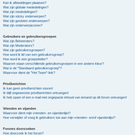
Kan ik afbeeldingen plaatsen?
Wat zijn globale mededelingen?
Wat zijn mededelingen?
Wat zijn sticky onderwerpen?
Wat zijn gesloten onderwerpen?
Wat zijn onderwerpiconen?
Gebruikers en gebruikersgroepen
Wat zijn Beheerders?
Wat zijn Moderators?
Wat zijn gebruikersgroepen?
Hoe word ik lid van een gebruikersgroep?
Hoe word ik een groepsleider?
Waarom staan verschillende gebruikersgroepen in een andere kleur?
Wat is de "Standaard gebruikersgroep"?
Waarvoor dient de "Het Team"-link?
Privéberichten
Ik kan geen privéberichten sturen!
Ik blijf ongewenste privéberichten ontvangen!
Ik heb spam of een e-mail met ongepaste inhoud van iemand op dit forum ontvangen!
Vrienden en vijanden
Waarvoor dient mijn vrienden- en vijandenlijst?
Hoe verwijder of voeg ik gebruikers toe aan mijn vrienden- en/of vijandenlijst?
Forums doorzoeken
Hoe doorzoek ik het forum?