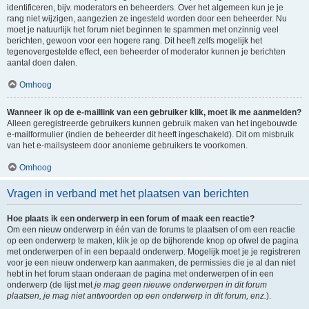
identificeren, bijv. moderators en beheerders. Over het algemeen kun je je
rang niet wijzigen, aangezien ze ingesteld worden door een beheerder. Nu
moet je natuurlijk het forum niet beginnen te spammen met onzinnig veel
berichten, gewoon voor een hogere rang. Dit heeft zelfs mogelijk het
tegenovergestelde effect, een beheerder of moderator kunnen je berichten
aantal doen dalen.
Omhoog
Wanneer ik op de e-maillink van een gebruiker klik, moet ik me aanmelden?
Alleen geregistreerde gebruikers kunnen gebruik maken van het ingebouwde
e-mailformulier (indien de beheerder dit heeft ingeschakeld). Dit om misbruik
van het e-mailsysteem door anonieme gebruikers te voorkomen.
Omhoog
Vragen in verband met het plaatsen van berichten
Hoe plaats ik een onderwerp in een forum of maak een reactie?
Om een nieuw onderwerp in één van de forums te plaatsen of om een reactie
op een onderwerp te maken, klik je op de bijhorende knop op ofwel de pagina
met onderwerpen of in een bepaald onderwerp. Mogelijk moet je je registreren
voor je een nieuw onderwerp kan aanmaken, de permissies die je al dan niet
hebt in het forum staan onderaan de pagina met onderwerpen of in een
onderwerp (de lijst met
je mag geen nieuwe onderwerpen in dit forum
plaatsen, je mag niet antwoorden op een onderwerp in dit forum, enz.
).