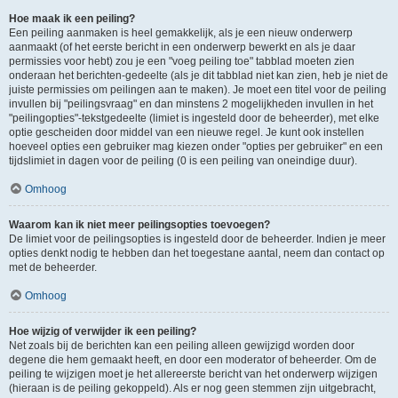
Hoe maak ik een peiling?
Een peiling aanmaken is heel gemakkelijk, als je een nieuw onderwerp
aanmaakt (of het eerste bericht in een onderwerp bewerkt en als je daar
permissies voor hebt) zou je een "voeg peiling toe" tabblad moeten zien
onderaan het berichten-gedeelte (als je dit tabblad niet kan zien, heb je niet de
juiste permissies om peilingen aan te maken). Je moet een titel voor de peiling
invullen bij "peilingsvraag" en dan minstens 2 mogelijkheden invullen in het
"peilingopties"-tekstgedeelte (limiet is ingesteld door de beheerder), met elke
optie gescheiden door middel van een nieuwe regel. Je kunt ook instellen
hoeveel opties een gebruiker mag kiezen onder "opties per gebruiker" en een
tijdslimiet in dagen voor de peiling (0 is een peiling van oneindige duur).
Omhoog
Waarom kan ik niet meer peilingsopties toevoegen?
De limiet voor de peilingsopties is ingesteld door de beheerder. Indien je meer
opties denkt nodig te hebben dan het toegestane aantal, neem dan contact op
met de beheerder.
Omhoog
Hoe wijzig of verwijder ik een peiling?
Net zoals bij de berichten kan een peiling alleen gewijzigd worden door
degene die hem gemaakt heeft, en door een moderator of beheerder. Om de
peiling te wijzigen moet je het allereerste bericht van het onderwerp wijzigen
(hieraan is de peiling gekoppeld). Als er nog geen stemmen zijn uitgebracht,