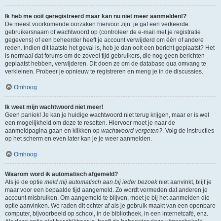
Ik heb me ooit geregistreerd maar kan nu niet meer aanmelden!?
De meest voorkomende oorzaken hiervoor zijn: je gaf een verkeerde
gebruikersnaam of wachtwoord op (controleer de e-mail met je registratie
gegevens) of een beheerder heeft je account verwijderd om één of andere
reden. Indien dit laatste het geval is, heb je dan ooit een bericht geplaatst? Het
is normaal dat forums om de zoveel tijd gebruikers, die nog geen berichten
geplaatst hebben, verwijderen. Dit doen ze om de database qua omvang te
verkleinen. Probeer je opnieuw te registreren en meng je in de discussies.
Omhoog
Ik weet mijn wachtwoord niet meer!
Geen paniek! Je kan je huidige wachtwoord niet terug krijgen, maar er is wel
een mogelijkheid om deze te resetten. Hiervoor moet je naar de
aanmeldpagina gaan en klikken op
wachtwoord vergeten?
. Volg de instructies
op het scherm en even later kan je je weer aanmelden.
Omhoog
Waarom word ik automatisch afgemeld?
Als je de optie
meld mij automatisch aan bij ieder bezoek
niet aanvinkt, blijf je
maar voor een bepaalde tijd aangemeld. Zo wordt vermeden dat anderen je
account misbruiken. Om aangemeld te blijven, moet je bij het aanmelden die
optie aanvinken. We raden dit echter af als je gebruik maakt van een openbare
computer, bijvoorbeeld op school, in de bibliotheek, in een internetcafé, enz.