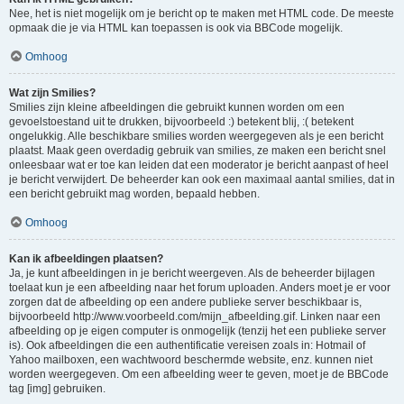
Nee, het is niet mogelijk om je bericht op te maken met HTML code. De meeste
opmaak die je via HTML kan toepassen is ook via BBCode mogelijk.
Omhoog
Wat zijn Smilies?
Smilies zijn kleine afbeeldingen die gebruikt kunnen worden om een
gevoelstoestand uit te drukken, bijvoorbeeld :) betekent blij, :( betekent
ongelukkig. Alle beschikbare smilies worden weergegeven als je een bericht
plaatst. Maak geen overdadig gebruik van smilies, ze maken een bericht snel
onleesbaar wat er toe kan leiden dat een moderator je bericht aanpast of heel
je bericht verwijdert. De beheerder kan ook een maximaal aantal smilies, dat in
een bericht gebruikt mag worden, bepaald hebben.
Omhoog
Kan ik afbeeldingen plaatsen?
Ja, je kunt afbeeldingen in je bericht weergeven. Als de beheerder bijlagen
toelaat kun je een afbeelding naar het forum uploaden. Anders moet je er voor
zorgen dat de afbeelding op een andere publieke server beschikbaar is,
bijvoorbeeld http://www.voorbeeld.com/mijn_afbeelding.gif. Linken naar een
afbeelding op je eigen computer is onmogelijk (tenzij het een publieke server
is). Ook afbeeldingen die een authentificatie vereisen zoals in: Hotmail of
Yahoo mailboxen, een wachtwoord beschermde website, enz. kunnen niet
worden weergegeven. Om een afbeelding weer te geven, moet je de BBCode
tag [img] gebruiken.