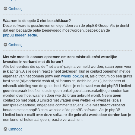
Omhoog
Waarom is de optie X niet beschikbaar?
Deze software is geschreven en eigendom van de phpBB-Groep. Als je denkt
dat een bepaalde optie toegevoegd moet worden, bezoek dan de
phpBB Ideeën sectie
.
Omhoog
Met wie moet ik contact opnemen omtrent misbruik en/of wettelijke
kwesties in verband met dit forum?
Alle beheerders die op de "het team"-pagina vermeld worden, staan open voor
je klachten. Als je geen reactie hebt gekregen, kun je contact opnemen met de
eigenaar van het domein (dmv een
whois lookup
) of, als dit forum op een gratis
host staat (bijvoorbeeld xsbb.nl, nl.forums.cc, dotbb.be, enz.), het beheer of
misbruik-afdeling van de gratis host. Wees je er bewust van dat phpBB Limited
geen inspraak
heeft en dus in geen enkel geval aansprakelijk gehouden kan
worden over hoe, waar en door wie dit forum gebruikt wordt. Neem
geen
contact op met phpBB Limited met vragen over wettelijke kwesties (zoals
aanspreekbaarheid, ongepaste commentaar, enz.) die
niet direct verband
houden met de phpBB.com-website of de phpBB-software. Als je phpBB
Limited toch e-mailt over deze software die
gebruikt wordt door derden
kun je
een korte, of helemaal geen, reactie verwachten.
Omhoog