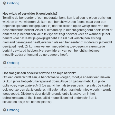
Omhoog
Hoe wijzig of verwijder ik een bericht?
Tenzij je de beheerder of een moderator bent, kun je alleen je eigen berichten
wijzigen en verwijderen. Je kunt een bericht wijzigen (soms maar voor een
beperkte tijd nadat het geplaatst is) door te klikken op de
wijzig
knop van het
desbetreffende bericht. Als er al iemand op je bericht gereageerd heeft, komt er
onderaan je bericht een klein tekstje dat zegt hoeveel keer en wanneer je het
bericht voor het laatst je gewijzigd hebt. Dit zal niet verschijnen als nog
niemand gereageerd heeft, evenmin als een beheerder of moderator je bericht
gewijzigd heeft. Zij kunnen wel een mededeling toevoegen, waarom ze je
bericht gewijzigd hebben. Het verwijderen van een bericht is niet meer
mogelijk zodra er iemand op gereageerd heeft.
Omhoog
Hoe voeg ik een onderschrift toe aan mijn bericht?
Om een onderschrift aan je bericht toe te voegen, moet je er eerst één maken.
Dit kun je via het gebruikerspaneel doen. Als je dit gedaan hebt, kun je de
optie
voeg mijn onderschrift toe
aanvinken als je een bericht plaatst. Je kunt er
ook voor zorgen dat je onderschrift automatisch aan ieder nieuw bericht wordt
toegevoegd. Dit doe je door de bijhorende optie te activeren in het
gebruikerspaneel (het is nog altijd mogelijk om het onderschrift uit te
schakelen als je het bericht plaatst).
Omhoog