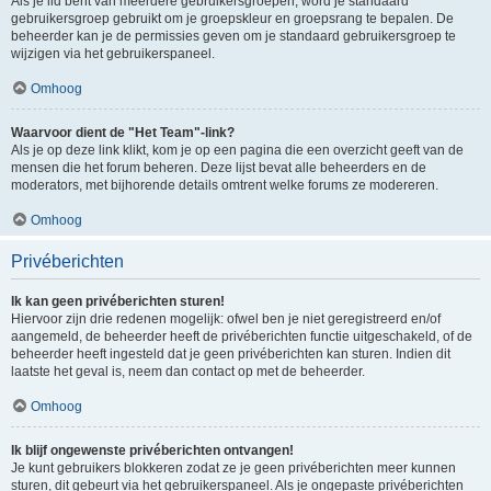
Als je lid bent van meerdere gebruikersgroepen, word je standaard
gebruikersgroep gebruikt om je groepskleur en groepsrang te bepalen. De
beheerder kan je de permissies geven om je standaard gebruikersgroep te
wijzigen via het gebruikerspaneel.
Omhoog
Waarvoor dient de "Het Team"-link?
Als je op deze link klikt, kom je op een pagina die een overzicht geeft van de
mensen die het forum beheren. Deze lijst bevat alle beheerders en de
moderators, met bijhorende details omtrent welke forums ze modereren.
Omhoog
Privéberichten
Ik kan geen privéberichten sturen!
Hiervoor zijn drie redenen mogelijk: ofwel ben je niet geregistreerd en/of
aangemeld, de beheerder heeft de privéberichten functie uitgeschakeld, of de
beheerder heeft ingesteld dat je geen privéberichten kan sturen. Indien dit
laatste het geval is, neem dan contact op met de beheerder.
Omhoog
Ik blijf ongewenste privéberichten ontvangen!
Je kunt gebruikers blokkeren zodat ze je geen privéberichten meer kunnen
sturen, dit gebeurt via het gebruikerspaneel. Als je ongepaste privéberichten