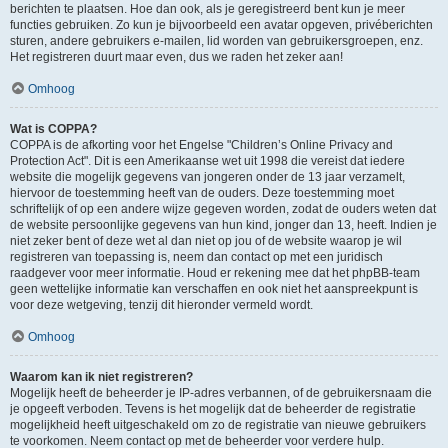
berichten te plaatsen. Hoe dan ook, als je geregistreerd bent kun je meer
functies gebruiken. Zo kun je bijvoorbeeld een avatar opgeven, privéberichten
sturen, andere gebruikers e-mailen, lid worden van gebruikersgroepen, enz.
Het registreren duurt maar even, dus we raden het zeker aan!
Omhoog
Wat is COPPA?
COPPA is de afkorting voor het Engelse "Children’s Online Privacy and
Protection Act". Dit is een Amerikaanse wet uit 1998 die vereist dat iedere
website die mogelijk gegevens van jongeren onder de 13 jaar verzamelt,
hiervoor de toestemming heeft van de ouders. Deze toestemming moet
schriftelijk of op een andere wijze gegeven worden, zodat de ouders weten dat
de website persoonlijke gegevens van hun kind, jonger dan 13, heeft. Indien je
niet zeker bent of deze wet al dan niet op jou of de website waarop je wil
registreren van toepassing is, neem dan contact op met een juridisch
raadgever voor meer informatie. Houd er rekening mee dat het phpBB-team
geen wettelijke informatie kan verschaffen en ook niet het aanspreekpunt is
voor deze wetgeving, tenzij dit hieronder vermeld wordt.
Omhoog
Waarom kan ik niet registreren?
Mogelijk heeft de beheerder je IP-adres verbannen, of de gebruikersnaam die
je opgeeft verboden. Tevens is het mogelijk dat de beheerder de registratie
mogelijkheid heeft uitgeschakeld om zo de registratie van nieuwe gebruikers
te voorkomen. Neem contact op met de beheerder voor verdere hulp.