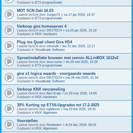
Geplaatst in
ETS programmatie
MDT SCN Dali 16.03
Laatste bericht door
Jurgen71
«
za 17 jan 2026, 18:37
Geplaatst in
ETS programmatie
Verkoop gira homeserver 4
Laatste bericht door
DRJTECH
«
za 03 jan 2026, 15:19
Geplaatst in
KNX: hardware
Plug ins Quad client Gira HS4
Laatste bericht door
simondk
«
wo 31 dec 2025, 12:17
Geplaatst in
Visualisatie Software
Sproeiinstallatie bouwen met zennio ALLinBOX 1612v2
Laatste bericht door
wout.ooms
«
do 29 mei 2025, 16:26
Geplaatst in
ETS programmatie
gira x1 logica waarde - voorgaande waarde
Laatste bericht door
DRJTECH
«
ma 26 mei 2025, 21:34
Geplaatst in
Visualisatie Software
Verkoop KNX verzameling
Laatste bericht door
Bert Krale
«
zo 09 mar 2025, 14:05
Geplaatst in
KNX: hardware
30% Korting op ETS6-Upgrades tot 17-2-2025
Laatste bericht door
egfdevos
«
ma 03 feb 2025, 18:34
Geplaatst in
KNX: Algemeen
Voorstellen
Laatste bericht door
Rentenierr
«
di 24 dec 2024, 08:04
Geplaatst in
KNX: Algemeen