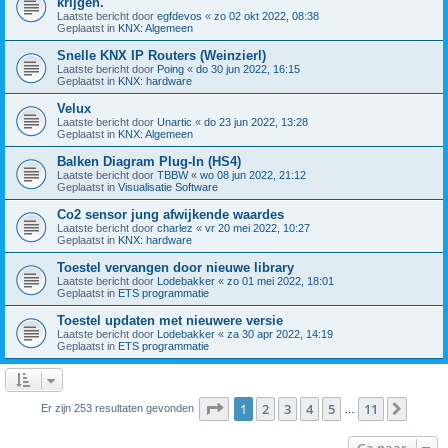
krijgen.
Laatste bericht door
egfdevos
«
zo 02 okt 2022, 08:38
Geplaatst in
KNX: Algemeen
Snelle KNX IP Routers (Weinzierl)
Laatste bericht door
Poing
«
do 30 jun 2022, 16:15
Geplaatst in
KNX: hardware
Velux
Laatste bericht door
Unartic
«
do 23 jun 2022, 13:28
Geplaatst in
KNX: Algemeen
Balken Diagram Plug-In (HS4)
Laatste bericht door
TBBW
«
wo 08 jun 2022, 21:12
Geplaatst in
Visualisatie Software
Co2 sensor jung afwijkende waardes
Laatste bericht door
charlez
«
vr 20 mei 2022, 10:27
Geplaatst in
KNX: hardware
Toestel vervangen door nieuwe library
Laatste bericht door
Lodebakker
«
zo 01 mei 2022, 18:01
Geplaatst in
ETS programmatie
Toestel updaten met nieuwere versie
Laatste bericht door
Lodebakker
«
za 30 apr 2022, 14:19
Geplaatst in
ETS programmatie
Pagina
1
van
11
1
2
3
4
5
11
Volge
Er zijn 253 resultaten gevonden
…
Ga naar