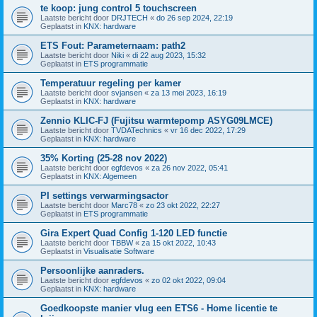
te koop: jung control 5 touchscreen
Laatste bericht door
DRJTECH
«
do 26 sep 2024, 22:19
Geplaatst in
KNX: hardware
ETS Fout: Parameternaam: path2
Laatste bericht door
Niki
«
di 22 aug 2023, 15:32
Geplaatst in
ETS programmatie
Temperatuur regeling per kamer
Laatste bericht door
svjansen
«
za 13 mei 2023, 16:19
Geplaatst in
KNX: hardware
Zennio KLIC-FJ (Fujitsu warmtepomp ASYG09LMCE)
Laatste bericht door
TVDATechnics
«
vr 16 dec 2022, 17:29
Geplaatst in
KNX: hardware
35% Korting (25-28 nov 2022)
Laatste bericht door
egfdevos
«
za 26 nov 2022, 05:41
Geplaatst in
KNX: Algemeen
PI settings verwarmingsactor
Laatste bericht door
Marc78
«
zo 23 okt 2022, 22:27
Geplaatst in
ETS programmatie
Gira Expert Quad Config 1-120 LED functie
Laatste bericht door
TBBW
«
za 15 okt 2022, 10:43
Geplaatst in
Visualisatie Software
Persoonlijke aanraders.
Laatste bericht door
egfdevos
«
zo 02 okt 2022, 09:04
Geplaatst in
KNX: hardware
Goedkoopste manier vlug een ETS6 - Home licentie te