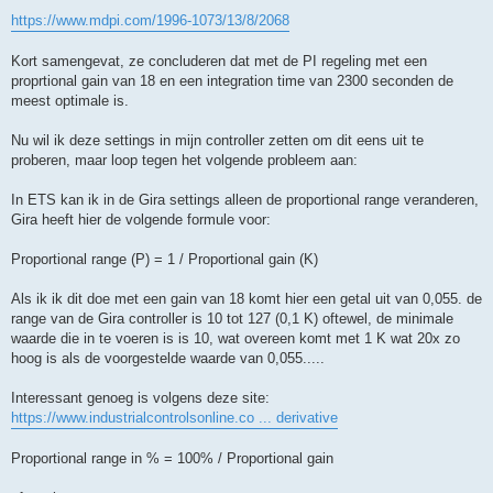
t
https://www.mdpi.com/1996-1073/13/8/2068
Kort samengevat, ze concluderen dat met de PI regeling met een
proprtional gain van 18 en een integration time van 2300 seconden de
meest optimale is.
Nu wil ik deze settings in mijn controller zetten om dit eens uit te
proberen, maar loop tegen het volgende probleem aan:
In ETS kan ik in de Gira settings alleen de proportional range veranderen,
Gira heeft hier de volgende formule voor:
Proportional range (P) = 1 / Proportional gain (K)
Als ik ik dit doe met een gain van 18 komt hier een getal uit van 0,055. de
range van de Gira controller is 10 tot 127 (0,1 K) oftewel, de minimale
waarde die in te voeren is is 10, wat overeen komt met 1 K wat 20x zo
hoog is als de voorgestelde waarde van 0,055.....
Interessant genoeg is volgens deze site:
https://www.industrialcontrolsonline.co ... derivative
Proportional range in % = 100% / Proportional gain