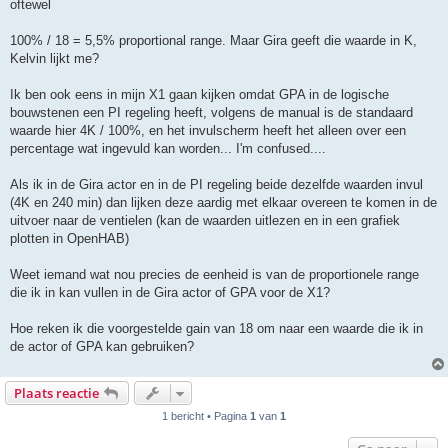
oftewel
100% / 18 = 5,5% proportional range. Maar Gira geeft die waarde in K,
Kelvin lijkt me?
Ik ben ook eens in mijn X1 gaan kijken omdat GPA in de logische
bouwstenen een PI regeling heeft, volgens de manual is de standaard
waarde hier 4K / 100%, en het invulscherm heeft het alleen over een
percentage wat ingevuld kan worden... I'm confused....
Als ik in de Gira actor en in de PI regeling beide dezelfde waarden invul
(4K en 240 min) dan lijken deze aardig met elkaar overeen te komen in de
uitvoer naar de ventielen (kan de waarden uitlezen en in een grafiek
plotten in OpenHAB)
Weet iemand wat nou precies de eenheid is van de proportionele range
die ik in kan vullen in de Gira actor of GPA voor de X1?
Hoe reken ik die voorgestelde gain van 18 om naar een waarde die ik in
de actor of GPA kan gebruiken?
Plaats reactie
1 bericht • Pagina
1
van
1