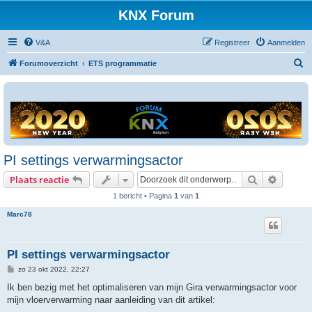
KNX Forum
V&A
Registreer
Aanmelden
Z
Forumoverzicht
ETS programmatie
o
e
k
PI settings verwarmingsactor
Zoek
Uitgebr
Plaats reactie
1 bericht • Pagina
1
van
1
Marc78
PI settings verwarmingsactor
B
zo 23 okt 2022, 22:27
e
r
Ik ben bezig met het optimaliseren van mijn Gira verwarmingsactor voor
i
mijn vloerverwarming naar aanleiding van dit artikel:
c
h